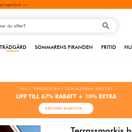
ya superfynd >>
TRÄDGÅRD
SOMMARENS FIRANDEN
FRITID
HU
700+ PRODUKTER I SOMMARENS OUTLET
UPP TILL 67% RABATT + 10% EXTRA
AKTIVERA RABATTEN →
Terrassmarkis h