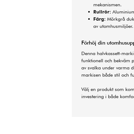
mekanismen.
Rullrör:
Aluminium,
Färg:
Mörkgrå duk 
av utomhusmiljöer.
Förhöj din utomhusup
Denna halvkassett-marki
funktionell och bekväm p
av svalka under varma dag
markisen både stil och fu
Välj en produkt som kombi
investering i både komfor