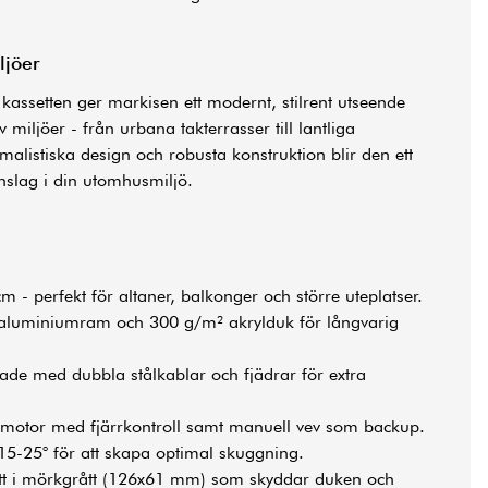
ljöer
ssetten ger markisen ett modernt, stilrent utseende
 miljöer - från urbana takterrasser till lantliga
alistiska design och robusta konstruktion blir den ett
inslag i din utomhusmiljö.
 - perfekt för altaner, balkonger och större uteplatser.
aluminiumram och 300 g/m² akrylduk för långvarig
ade med dubbla stålkablar och fjädrar för extra
 motor med fjärrkontroll samt manuell vev som backup.
5-25° för att skapa optimal skuggning.
t i mörkgrått (126x61 mm) som skyddar duken och