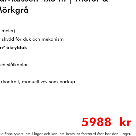
 Mörkgrå
 meter)
d skydd för duk och mekanism
m² akrylduk
ed stålkablar
ärrkontroll, manuell vev som backup
5988 kr
t finns tyvärr inte i lager och kan inte beställas förrän vi åter har den i lager.