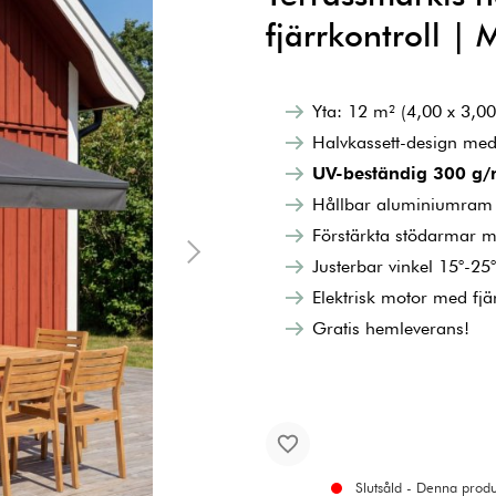
fjärrkontroll |
Yta: 12 m² (4,00 x 3,00
Halvkassett-design me
UV-beständig 300 g/
Hållbar aluminiumram
Förstärkta stödarmar m
Justerbar vinkel 15°-25°
Elektrisk motor med fj
Gratis hemleverans!
Slutsåld - Denna produk