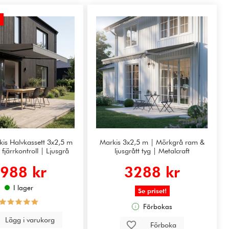
kis Halvkassett 3x2,5 m
Markis 3x2,5 m | Mörkgrå ram &
fjärrkontroll | Ljusgrå
ljusgrått tyg | Metalcraft
988 kr
3288 kr
I lager
Se priset!
Förbokas
Lägg i varukorg
Förboka