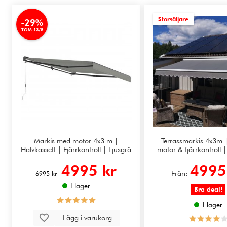
Storsäljare
-29%
TOM 13/8
Markis med motor 4x3 m |
Terrassmarkis 4x3m |
Halvkassett | Fjärrkontroll | Ljusgrå
motor & fjärrkontroll |
4995 kr
4995
Från:
6995 kr
I lager
Bra deal!
I lager
Lägg i varukorg