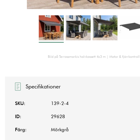
Bild på Terrassmarkis halvkassett 4x3 m | Motor & fjärrkontrol
Specifikationer
SKU:
139-2-4
ID:
29628
Färg:
Mörkgrå