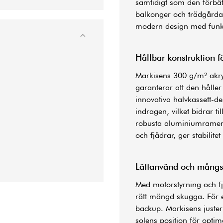
samtidigt som den förbät
balkonger och trädgårdar
modern design med funk
Hållbar konstruktion f
Markisens 300 g/m² akryl
garanterar att den håller
innovativa halvkassett-
indragen, vilket bidrar ti
robusta aluminiumramen 
och fjädrar, ger stabilit
Lättanvänd och mångs
Med motorstyrning och fj
rätt mängd skugga. För 
backup. Markisens juster
solens position för opti