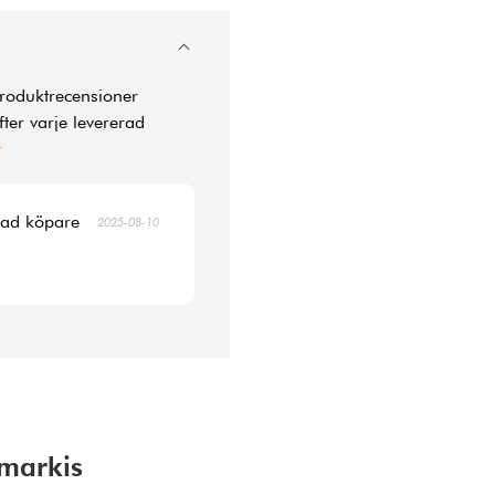
produktrecensioner
ter varje levererad
r
erad köpare
2025-08-10
smarkis