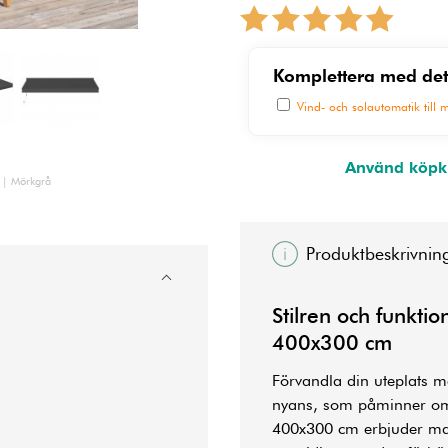
Komplettera med det
Vind- och solautomatik till 
Använd köpkn
l | Mörkgrå
Produktbeskrivnin
Stilren och funktio
400x300 cm
Förvandla din uteplats m
nyans, som påminner om
400x300 cm erbjuder mark