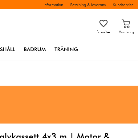
Information
Betalning & leverans
Kundservice
Favoriter
Varukorg
SHÅLL
BADRUM
TRÄNING
alvkassett 4x3 m | Motor &