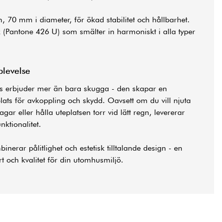
 70 mm i diameter, för ökad stabilitet och hållbarhet.
(Pantone 426 U) som smälter in harmoniskt i alla typer
plevelse
s erbjuder mer än bara skugga - den skapar en
lats för avkoppling och skydd. Oavsett om du vill njuta
ar eller hålla uteplatsen torr vid lätt regn, levererar
nktionalitet.
nerar pålitlighet och estetisk tilltalande design - en
t och kvalitet för din utomhusmiljö.