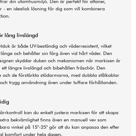
trar din utomhusmiljö. Den är perfekt för altaner,
 - en idealisk lösning för dig som vill kombinera
tion.
ör lång livslängd
duk är både UV-beständig och väderresistent, vilket
 länge och behåller sin färg även vid hårt väder. Den
designen skyddar duken och mekanismen när markisen är
ll ett längre livslängd och bibehållen fräschör. Den
och de förstärkta stödarmarna, med dubbla stålkablar
et och trygg användning även under tuffare förhållanden.
idig
ärrkontroll kan du enkelt justera markisen för att skapa
extra bekvämlighet finns även en manuell vev som
bara vinkel på 15°-25° gör att du kan anpassa den efter
mal komfort under hela dagen.