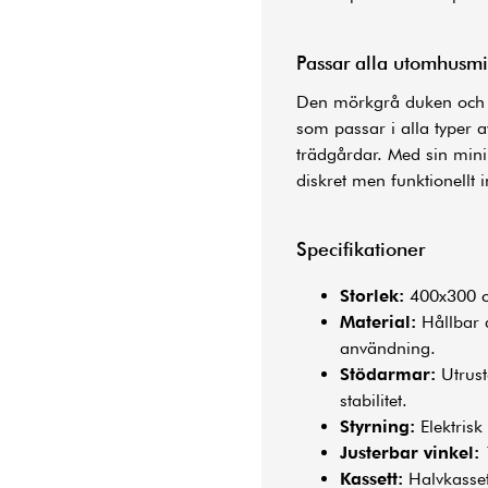
Passar alla utomhusmi
Den mörkgrå duken och ka
som passar i alla typer av
trädgårdar. Med sin minim
diskret men funktionellt 
Specifikationer
Storlek:
400x300 cm
Material:
Hållbar 
användning.
Stödarmar:
Utrust
stabilitet.
Styrning:
Elektrisk
Justerbar vinkel:
1
Kassett:
Halvkasset