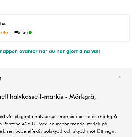
ta:
markis
( 1995 kr )
appen ovanför när du har gjort dina val!
g:
nell halvkassett-markis - Mörkgrå,
ed vår eleganta halvkassett-markis i en tidlös mörkgrå
 Pantone 426 U. Med en imponerande storlek på
isen både effektiv solskydd och skydd mot lätt regn,