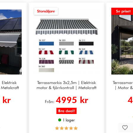
Storsäljare
Se priset
 Elektrisk
Terrassmarkis 3x2,5m | Elektrisk
Terrassmar
 Metalcraft
motor & fjärrkontroll | Metalcraft
| Motor & 
 kr
4995 kr
4
Från:
Bra deal!
I lager