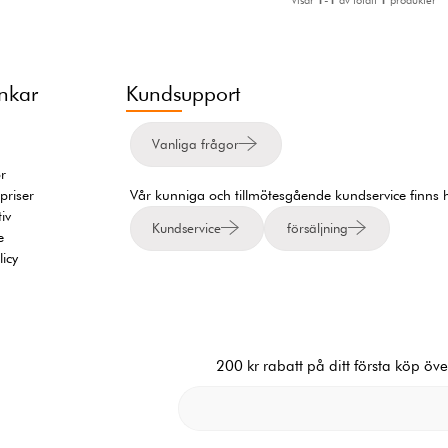
änkar
Kundsupport
Vanliga frågor
or
priser
Vår kunniga och tillmötesgående kundservice finns hä
iv
Kundservice
försäljning
e
licy
200 kr rabatt på ditt första köp öve