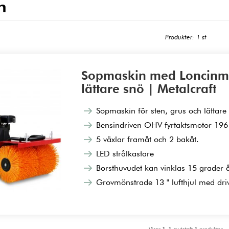
n
Produkter: 1 st
Sopmaskin med Loncinmot
lättare snö | Metalcraft
Sopmaskin för sten, grus och lättare
Bensindriven OHV fyrtaktsmotor 196 
5 växlar framåt och 2 bakåt.
LED strålkastare
Borsthuvudet kan vinklas 15 grader å
Grovmönstrade 13 " lufthjul med driv
Visar
1-1
av totalt
1
produkter