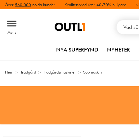
Över
560 000
nöjda kunder
Kvalitetsprodukter 40-70% billigare
N
Meny
NYA SUPERFYND
NYHETER
Hem
>
Trädgård
>
Trädgårdsmaskiner
>
Sopmaskin