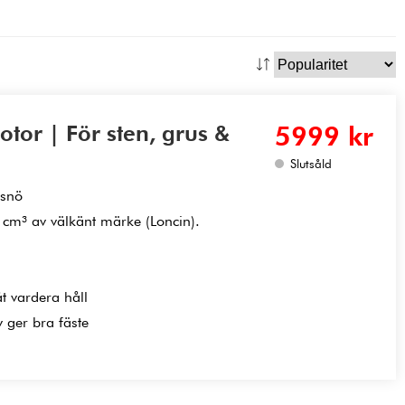
or | För sten, grus &
5999 kr
Slutsåld
 snö
cm³ av välkänt märke (Loncin).
t vardera håll
 ger bra fäste