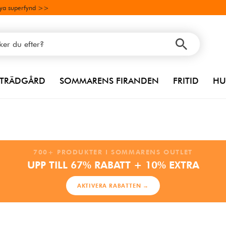
ya superfynd >>
TRÄDGÅRD
SOMMARENS FIRANDEN
FRITID
HU
700+ PRODUKTER I SOMMARENS OUTLET
UPP TILL 67% RABATT + 10% EXTRA
AKTIVERA RABATTEN →