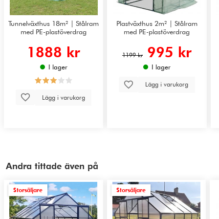
Tunnelväxthus 18m² | Stålram
Plastväxthus 2m² | Stålram
med PE-plastöverdrag
med PE-plastöverdrag
1888 kr
995 kr
1199 kr
I lager
I lager
Lägg i varukorg
Lägg i varukorg
Andra tittade även på
Storsäljare
Storsäljare