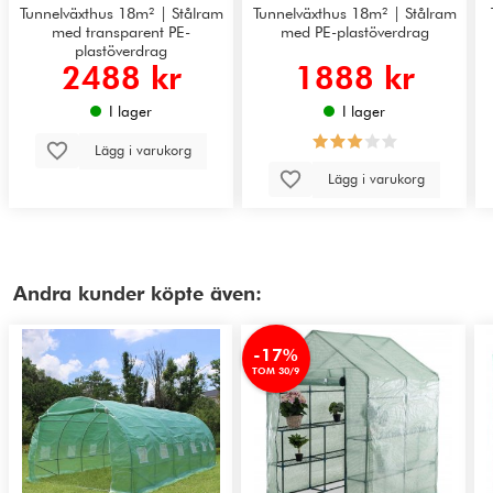
Tunnelväxthus 18m² | Stålram
Tunnelväxthus 18m² | Stålram
med transparent PE-
med PE-plastöverdrag
plastöverdrag
2488 kr
1888 kr
I lager
I lager
Lägg i varukorg
Lägg i varukorg
Andra kunder köpte även:
-17%
TOM 30/9