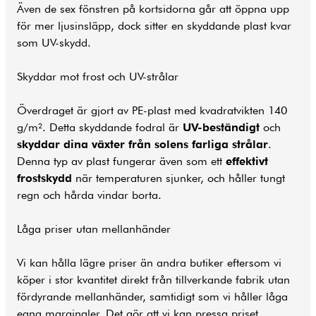
Även de sex fönstren på kortsidorna går att öppna upp
för mer ljusinsläpp, dock sitter en skyddande plast kvar
som UV-skydd.
Skyddar mot frost och UV-strålar
Överdraget är gjort av PE-plast med kvadratvikten 140
g/m². Detta skyddande fodral är
UV-beständigt
och
skyddar dina växter från solens farliga strålar
.
Denna typ av plast fungerar även som ett
effektivt
frostskydd
när temperaturen sjunker, och håller tungt
regn och hårda vindar borta.
Låga priser utan mellanhänder
Vi kan hålla lägre priser än andra butiker eftersom vi
köper i stor kvantitet direkt från tillverkande fabrik utan
fördyrande mellanhänder, samtidigt som vi håller låga
egna marginaler. Det gör att vi kan pressa priset