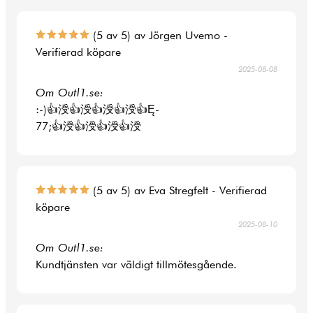
(5 av 5) av Jörgen Uvemo -
Verifierad köpare
2025-08-08
Om Outl1.se:
:-)👍涭👍涭👍涭👍涭👍Ę-
77;👍涭👍涭👍涭👍涭
(5 av 5) av Eva Stregfelt - Verifierad
köpare
2025-08-10
Om Outl1.se:
Kundtjänsten var väldigt tillmötesgående.