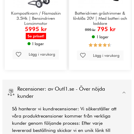
Kompostkvarn / Flismaskin
Batteridriven grästrimmer &
3.5Hk | Bensindriven
lövblås 20V | Med batteri och
Loncinmotor
laddare
5995 kr
795 kr
999 kr
Se priset!
I lager
I lager
Lägg i varukorg
Lägg i varukorg
Recensioner: av Outl1.se - Över nöjda
kunder
Så hanterar vi kundrecensioner: Vi säkerställer att
våra produktrecensioner kommer från verkliga
kunder genom följande process: Efter varje
levererad beställning skickar vi en unik länk till