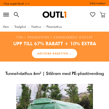
Information
Nya superfynd >>
Hem
>
Trädgård
>
Växthus
>
Plastväxthus
700+ PRODUKTER I SOMMARENS OUTLET
UPP TILL 67% RABATT + 10% EXTRA
AKTIVERA RABATTEN →
Tunnelväxthus 6m² | Stålram med PE-plastöverdrag