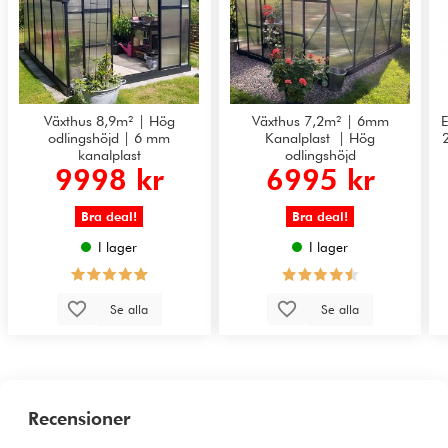
Växthus 8,9m² | Hög
Växthus 7,2m² | 6mm
E
odlingshöjd | 6 mm
Kanalplast | Hög
kanalplast
odlingshöjd
9998 kr
6995 kr
Bra deal!
Bra deal!
I lager
I lager
Se alla
Se alla
Recensioner