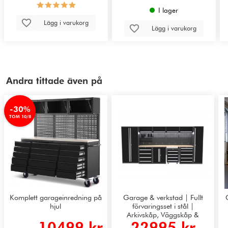
I lager
Lägg i varukorg
Lägg i varukorg
Andra tittade även på
-30%
TOM 10/8
Komplett garageinredning på
Garage & verkstad | Fullt
hjul
förvaringsset i stål |
Arkivskåp, Väggskåp &
10499 kr
22995 kr
Verktygstavlor