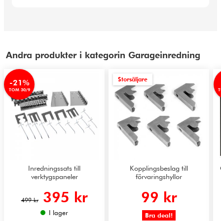
Andra produkter i kategorin Garageinredning
Storsäljare
-21%
TOM 30/9
T
Inredningssats till
Kopplingsbeslag till
verktygspaneler
förvaringshyllor
395 kr
99 kr
499 kr
I lager
Bra deal!