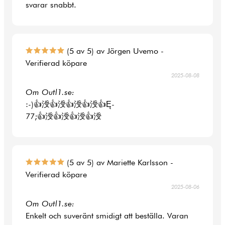
svarar snabbt.
(5 av 5) av Jörgen Uvemo -
Verifierad köpare
2025-08-08
Om Outl1.se:
:-)👍涭👍涭👍涭👍涭👍Ę-
77;👍涭👍涭👍涭👍涭
(5 av 5) av Mariette Karlsson -
Verifierad köpare
2025-08-06
Om Outl1.se:
Enkelt och suveränt smidigt att beställa. Varan