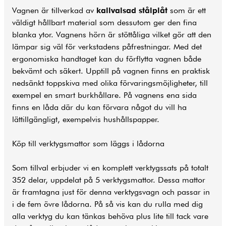
Vagnen är tillverkad av
kallvalsad stålplåt
som är ett
väldigt hållbart material som dessutom ger den fina
blanka ytor. Vagnens hörn är stöttåliga vilket gör att den
lämpar sig väl för verkstadens påfrestningar. Med det
ergonomiska handtaget kan du förflytta vagnen både
bekvämt och säkert. Upptill på vagnen finns en praktisk
nedsänkt toppskiva med olika förvaringsmöjligheter, till
exempel en smart burkhållare. På vagnens ena sida
finns en låda där du kan förvara något du vill ha
lättillgängligt, exempelvis hushållspapper.
Köp till verktygsmattor som läggs i lådorna
Som tillval erbjuder vi en komplett verktygssats på totalt
352 delar, uppdelat på 5 verktygsmattor. Dessa mattor
är framtagna just för denna verktygsvagn och passar in
i de fem övre lådorna. På så vis kan du rulla med dig
alla verktyg du kan tänkas behöva plus lite till tack vare