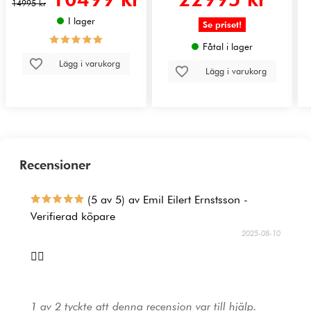
14995 kr
I lager
Se priset!
Fåtal i lager
Lägg i varukorg
Lägg i varukorg
Recensioner
(5 av 5) av Emil Eilert Ernstsson -
Verifierad köpare
2025-08-10
👍🏻
1 av 2 tyckte att denna recension var till hjälp.