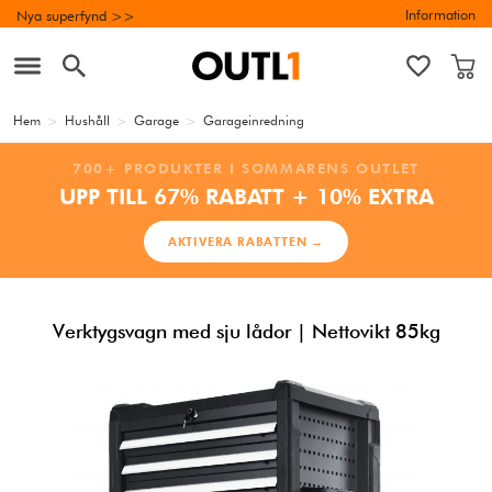
Information
Nya superfynd >>
Hem
>
Hushåll
>
Garage
>
Garageinredning
700+ PRODUKTER I SOMMARENS OUTLET
UPP TILL 67% RABATT + 10% EXTRA
AKTIVERA RABATTEN →
Verktygsvagn med sju lådor | Nettovikt 85kg