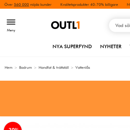
Över
560 000
nöjda kunder
Kvalitetsprodukter 40-70% billigare
N
Meny
NYA SUPERFYND
NYHETER
Hem
>
Badrum
>
Handfat & tvättställ
>
Vattenlås
-30%