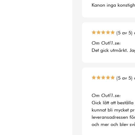
Kanon inga konstighe
(5 av 5) 
Om Outl1.se:
Det gick utmärkt. Jag
(5 av 5) 
Om Outl1.se:
Gick lätt att bestäl
kunnat bli mycket p
leveransadressen fö
och mer och blev svå