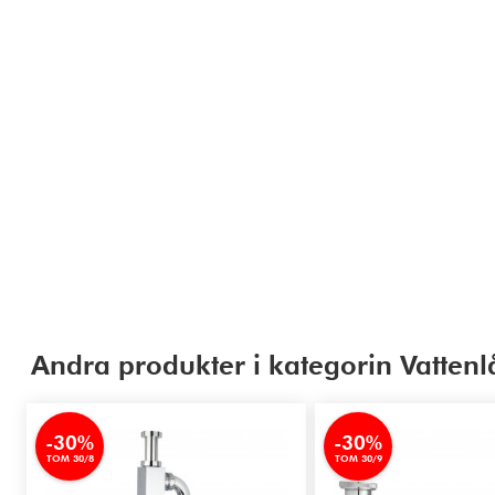
Andra produkter i kategorin Vattenl
-30%
-30%
TOM 30/8
TOM 30/9