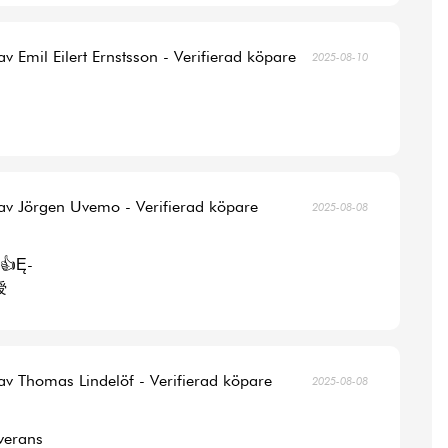
av Emil Eilert Ernstsson - Verifierad köpare
2025-08-10
av Jörgen Uvemo - Verifierad köpare
2025-08-08
👍Ę-
涭
av Thomas Lindelöf - Verifierad köpare
2025-08-08
verans