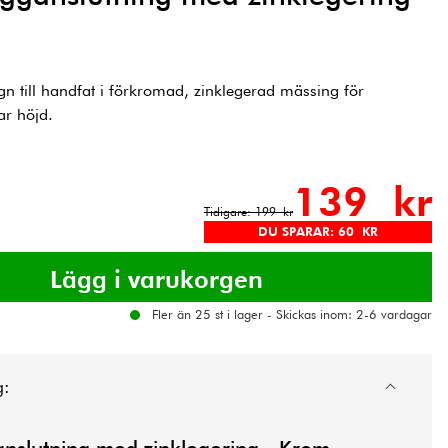
n till handfat i förkromad, zinklegerad mässing för
ar höjd.
139 kr
Tidigare: 199 kr
DU SPARAR: 60 KR
Fler än 25 st i lager - Skickas inom: 2-6 vardagar
g: