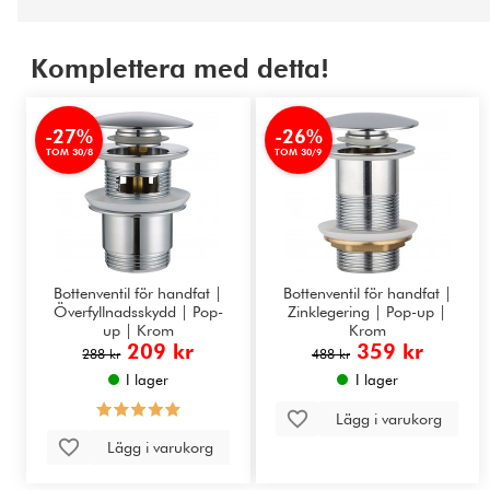
Komplettera med detta!
-27%
-26%
TOM 30/8
TOM 30/9
Bottenventil för handfat |
Bottenventil för handfat |
Överfyllnadsskydd | Pop-
Zinklegering | Pop-up |
up | Krom
Krom
209 kr
359 kr
288 kr
488 kr
I lager
I lager
Lägg i varukorg
Lägg i varukorg