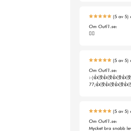
(5 av 5) 
Om Outl1.se:
👍🏻
(5 av 5) 
Om Outl1.se:
:-)👍涭👍涭👍涭👍涭
77;👍涭👍涭👍涭👍
(5 av 5) 
Om Outl1.se:
Mycket bra snabb le