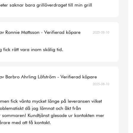
ter saknar bara grillöverdraget till min grill
av Ronnie Mattsson - Verifierad köpare
2025-08-10
 fick rätt vara inom skälig tid.
av Barbro Ahrling Löfström - Verifierad köpare
2025-08-10
la men fick vänta mycket länge på leveransen vilket
roblematiskt då jag lämnat och åkt från
r sommaren! Kundtjänst glesade ur kontakten mer
rare med att få kontakt.