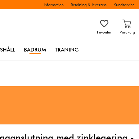
Information
Betalning & leverans
Kundservice
Favoriter
Varukorg
SHÅLL
BADRUM
TRÄNING
ägganslutning med zinklegering -