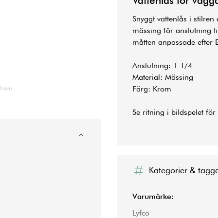
Vattenlås för vägg
Snyggt
vattenlås
i stilren
mässing för anslutning til
måtten anpassade efter 
Anslutning: 1 1/4
Material: Mässing
Färg: Krom
 Krom
Se ritning i bildspelet fö
Kategorier & tagg
Varumärke:
Lyfco