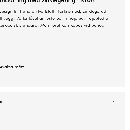
anslutning med zinklegering - Krom
 design till handfat/tvättställ i förkromad, zinklegerad
l vägg. Vattenlåset är justerbart i höjdled. I djupled är
Europeisk standard. Men röret kan kapas vid behov.
r exakta mått.
ar