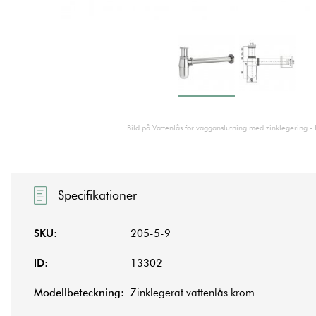
Bild på Vattenlås för vägganslutning med zinklegering -
Specifikationer
SKU:
205-5-9
ID:
13302
Modellbeteckning:
Zinklegerat vattenlås krom