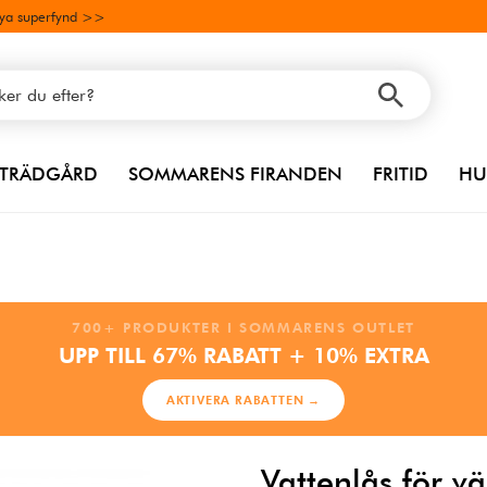
ya superfynd >>
TRÄDGÅRD
SOMMARENS FIRANDEN
FRITID
HU
700+ PRODUKTER I SOMMARENS OUTLET
UPP TILL 67% RABATT + 10% EXTRA
AKTIVERA RABATTEN →
Vattenlås för v