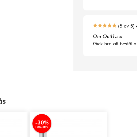
(5 av 5) 
Om Outl1.se:
Gick bra att beställa
ås
-30%
TOM 30/9