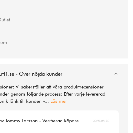
utlet
rum
utl1.se - Över nöjda kunder
ioner: Vi säkerställer att våra produktrecensioner
der genom följande process: Efter varje levererad
unik länk till kunden v
...
Läs mer
av Tommy Larsson - Verifierad köpare
2025-08-10