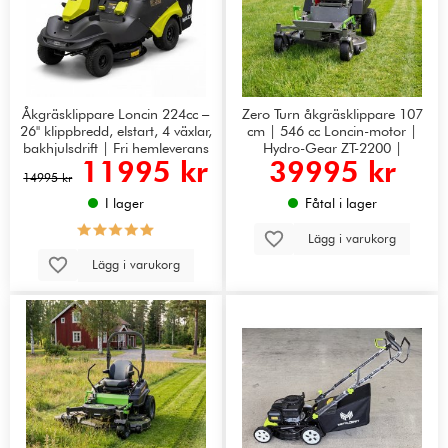
Åkgräsklippare Loncin 224cc –
Zero Turn åkgräsklippare 107
26" klippbredd, elstart, 4 växlar,
cm | 546 cc Loncin-motor |
bakhjulsdrift | Fri hemleverans
Hydro-Gear ZT-2200 |
11995 kr
39995 kr
GMZT42ML
14995 kr
I lager
Fåtal i lager
Lägg i varukorg
Lägg i varukorg