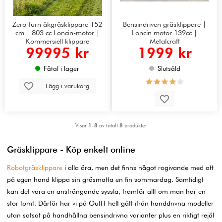
Zero-turn åkgräsklippare 152
Bensindriven gräsklippare |
cm | 803 cc Loncin-motor |
Loncin motor 139cc |
Kommersiell klippare
Metalcraft
99995 kr
1999 kr
Fåtal i lager
Slutsåld
Lägg i varukorg
Visar
1-8
av totalt
8
produkter
Gräsklippare - Köp enkelt online
Robotgräsklippare
i alla ära, men det finns något rogivande med att
på egen hand klippa sin gräsmatta en fin sommardag. Samtidigt
kan det vara en ansträngande syssla, framför allt om man har en
stor tomt. Därför har vi på Outl1 helt gått ifrån handdrivna modeller
utan satsat på handhållna bensindrivna varianter plus en riktigt rejäl