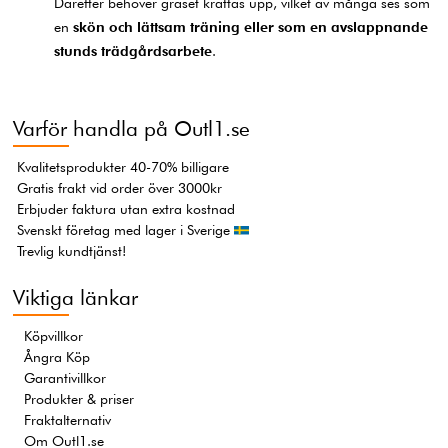
Därefter behöver gräset krattas upp, vilket av många ses som
en
skön och lättsam träning eller som en avslappnande
stunds trädgårdsarbete
.
Varför handla på Outl1.se
Kvalitetsprodukter 40-70% billigare
Gratis frakt vid order över 3000kr
Erbjuder faktura utan extra kostnad
Svenskt företag med lager i Sverige
Trevlig kundtjänst!
Viktiga länkar
Köpvillkor
Ångra Köp
Garantivillkor
Produkter & priser
Fraktalternativ
Om Outl1.se