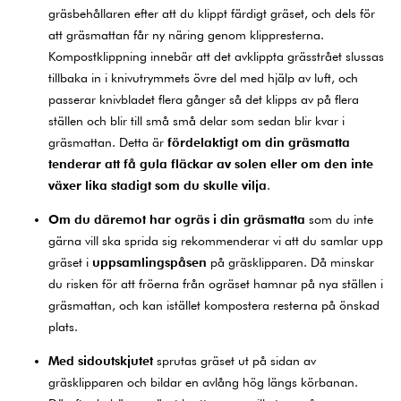
gräsbehållaren efter att du klippt färdigt gräset, och dels för
att gräsmattan får ny näring genom klippresterna.
Kompostklippning innebär att det avklippta grässtrået slussas
tillbaka in i knivutrymmets övre del med hjälp av luft, och
passerar knivbladet flera gånger så det klipps av på flera
ställen och blir till små små delar som sedan blir kvar i
gräsmattan. Detta är
fördelaktigt om din gräsmatta
tenderar att få gula fläckar av solen eller om den inte
växer lika stadigt som du skulle vilja
.
Om du däremot har ogräs i din gräsmatta
som du inte
gärna vill ska sprida sig rekommenderar vi att du samlar upp
gräset i
uppsamlingspåsen
på gräsklipparen. Då minskar
du risken för att fröerna från ogräset hamnar på nya ställen i
gräsmattan, och kan istället kompostera resterna på önskad
plats.
Med sidoutskjutet
sprutas gräset ut på sidan av
gräsklipparen och bildar en avlång hög längs körbanan.