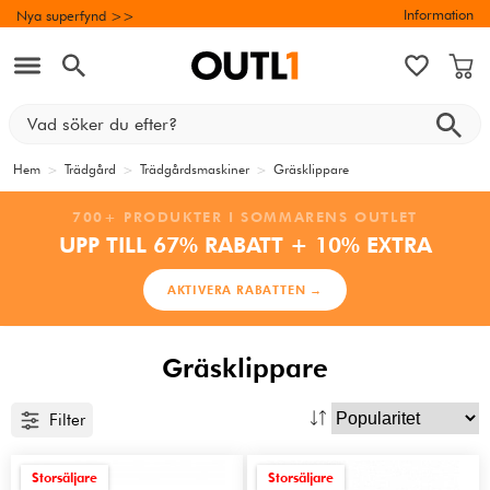
Information
Nya superfynd >>
Hem
>
Trädgård
>
Trädgårdsmaskiner
>
Gräsklippare
700+ PRODUKTER I SOMMARENS OUTLET
UPP TILL 67% RABATT + 10% EXTRA
AKTIVERA RABATTEN →
Gräsklippare
Filter
Storsäljare
Storsäljare