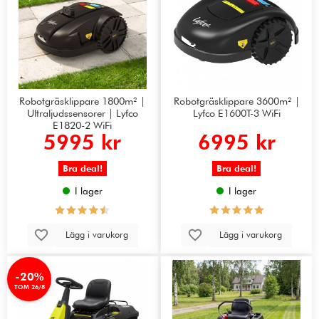
Robotgräsklippare 1800m² |
Robotgräsklippare 3600m² |
Ultraljudssensorer | Lyfco
Lyfco E1600T-3 WiFi
E1820-2 WiFi
5995 kr
6995 kr
Bra deal!
Bra deal!
I lager
I lager
Lägg i varukorg
Lägg i varukorg
-20%
TOM 26/8