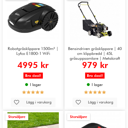
Robotgräsklippare 1500m² |
Bensindriven gräsklippare | 40
Lyfco E1800-1 WiFi
cm klippbredd | 45L
gräsuppsamlare | Metalcraft
4995 kr
979 kr
Bra deal!
Bra deal!
I lager
I lager
Lägg i varukorg
Lägg i varukorg
Storsäljare
Storsäljare