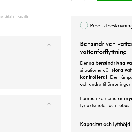
m lyfthöjd | Aqualis
Produktbeskrivnin
Bensindriven vatte
vattenförflyttning
Denna
bensindrivna v
situationer där
stora va
kontrollerat
. Den lämpa
och andra tillämpningar d
Pumpen kombinerar
my
fyrtaktsmotor och robust k
Kapacitet och lyfthöjd