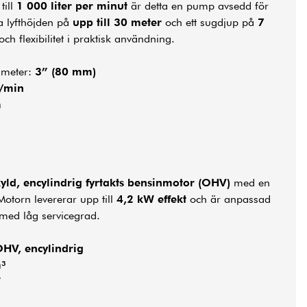
till
1 000 liter per minut
är detta en pump avsedd för
la lyfthöjden på
upp till 30 meter
och ett sugdjup på
7
h flexibilitet i praktisk användning.
ameter:
3” (80 mm)
l/min
m
kyld, encylindrig fyrtakts bensinmotor (OHV)
med en
Motorn levererar upp till
4,2 kW effekt
och är anpassad
ft med låg servicegrad.
OHV, encylindrig
³
W