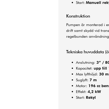
Start:
Manuell reky
Konstruktion
Pumpen är monterad i 
drift samt skydd vid tra
regelbunden användning 
Tekniska huvuddata (öv
Anslutning:
3” / 
Kapacitet:
upp till
Max lyfthöjd:
30 m
Suglyft:
7 m
Motor:
196 cc ben
Effekt:
4,2 kW
Start:
Rekyl