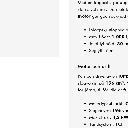
Med en kapacitet på upp 
större volymer. Den tota
meter
ger god räckvidd oc
Inlopps-/utloppsdi
Max flöde:
1 000 
Total lyfthöjd:
30 
Suglyft:
7 m
Motor och drift
Pumpen drivs av en
luft
slagvolym på
196 cm³
. 
för jämn, tillförlitlig dri
Motortyp:
4-takt, 
Slagvolym:
196 cm
Max effekt:
4,2 k
Tändsystem:
TCI