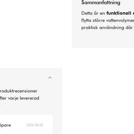
Sammanfattning
Detta är en
funktionell
flytta större vattenvolymer 
praktisk användning dä
produktrecensioner
ter varje levererad
r
köpare
2025-08-08