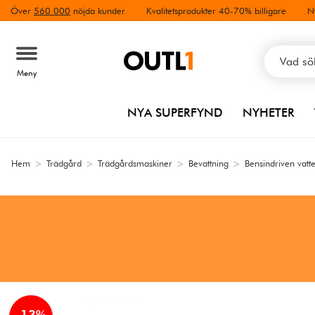
Över
560 000
nöjda kunder
Kvalitetsprodukter 40-70% billigare
N
Meny
NYA SUPERFYND
NYHETER
Hem
>
Trädgård
>
Trädgårdsmaskiner
>
Bevattning
>
Bensindriven vat
-13%