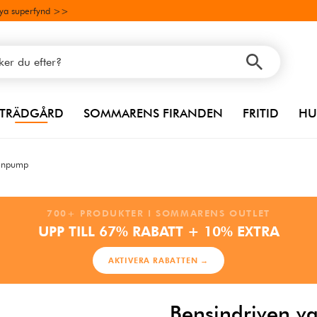
ya superfynd >>
TRÄDGÅRD
SOMMARENS FIRANDEN
FRITID
HU
tenpump
700+ PRODUKTER I SOMMARENS OUTLET
UPP TILL 67% RABATT + 10% EXTRA
AKTIVERA RABATTEN →
Bensindriven va