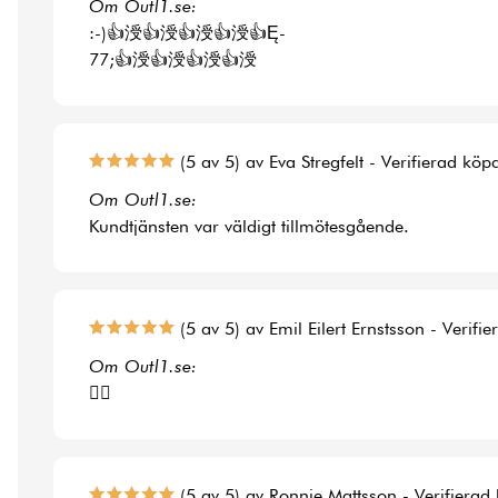
Om Outl1.se:
:-)👍涭👍涭👍涭👍涭👍Ę-
77;👍涭👍涭👍涭👍涭
(5 av 5) av Eva Stregfelt - Verifierad köp
Om Outl1.se:
Kundtjänsten var väldigt tillmötesgående.
(5 av 5) av Emil Eilert Ernstsson - Verifi
Om Outl1.se:
👍🏻
(5 av 5) av Ronnie Mattsson - Verifierad