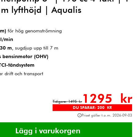
m lyfthöjd | Aqualis
mm)
för hög genomströmning
 l/min
l 30 m
, sugdjup upp till 7 m
ts bensinmotor (OHV)
 TCI-tändsystem
r drift och transport
1295 kr
Tidigare: 1495 kr
DU SPARAR: 200 KR
Priset gäller t.o.m. 2026-09-03