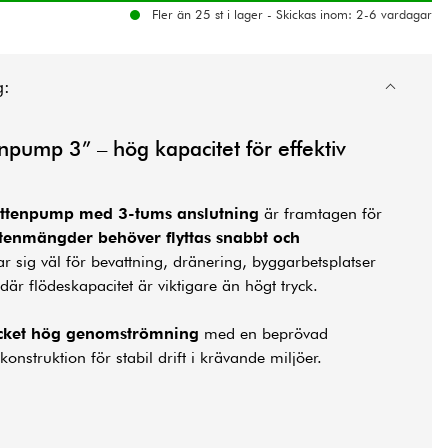
Fler än 25 st i lager - Skickas inom: 2-6 vardagar
g:
npump 3” – hög kapacitet för effektiv
attenpump med 3-tums anslutning
är framtagen för
ttenmängder behöver flyttas snabbt och
r sig väl för bevattning, dränering, byggarbetsplatser
är flödeskapacitet är viktigare än högt tryck.
cket hög genomströmning
med en beprövad
onstruktion för stabil drift i krävande miljöer.