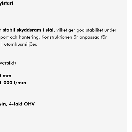
lstart
en
stabil skyddsram i stål
, vilket ger god stabilitet under
nsport och hantering. Konstruktionen är anpassad för
i utomhusmiljöer.
ersikt)
80 mm
 1 000 l/min
sin, 4-takt OHV