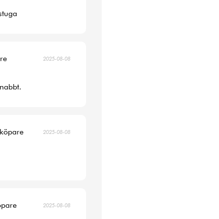
 stuga
are
2025-08-08
snabbt.
 köpare
2025-08-08
öpare
2025-08-08