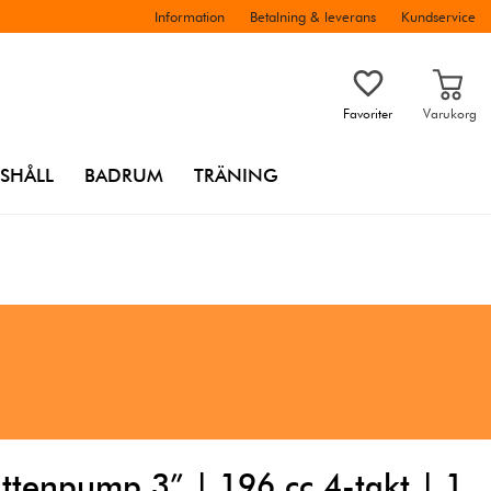
Information
Betalning & leverans
Kundservice
Favoriter
Varukorg
SHÅLL
BADRUM
TRÄNING
ttenpump 3” | 196 cc 4-takt | 1