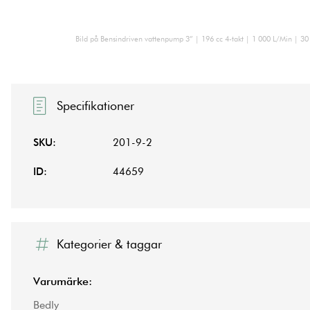
Bild på Bensindriven vattenpump 3” | 196 cc 4-takt | 1 000 L/Min | 30 
Specifikationer
SKU:
201-9-2
ID:
44659
Kategorier & taggar
Varumärke:
Bedly