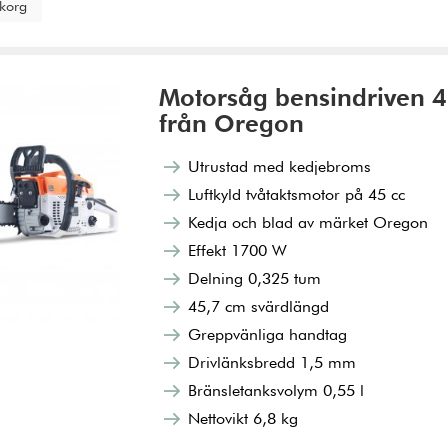
ukorg
Motorsåg bensindriven 4
från Oregon
Utrustad med kedjebroms
Luftkyld tvåtaktsmotor på 45 cc
Kedja och blad av märket Oregon
Effekt 1700 W
Delning 0,325 tum
45,7 cm svärdlängd
Greppvänliga handtag
Drivlänksbredd 1,5 mm
Bränsletanksvolym 0,55 l
Nettovikt 6,8 kg