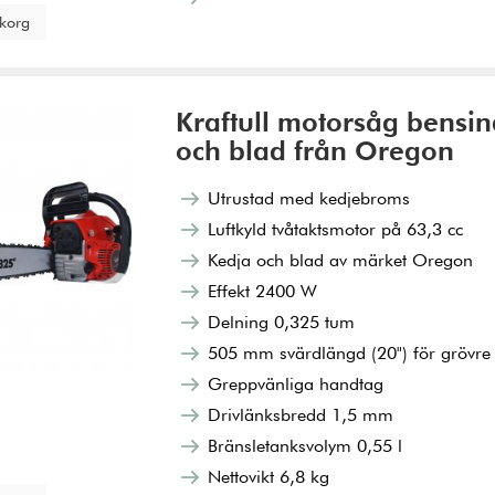
ukorg
Kraftull motorsåg bensin
och blad från Oregon
Utrustad med kedjebroms
Luftkyld tvåtaktsmotor på 63,3 cc
Kedja och blad av märket Oregon
Effekt 2400 W
Delning 0,325 tum
505 mm svärdlängd (20") för grövr
Greppvänliga handtag
Drivlänksbredd 1,5 mm
Bränsletanksvolym 0,55 l
Nettovikt 6,8 kg