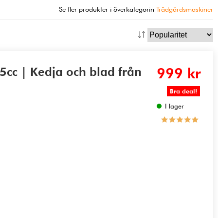
Se fler produkter i överkategorin
Trädgårdsmaskiner
5cc | Kedja och blad från
999 kr
Bra deal!
I lager