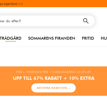
ya superfynd >>
TRÄDGÅRD
SOMMARENS FIRANDEN
FRITID
HU
700+ PRODUKTER I SOMMARENS OUTLET
UPP TILL 67% RABATT + 10% EXTRA
AKTIVERA RABATTEN →