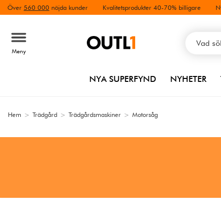
Över
560 000
nöjda kunder
Kvalitetsprodukter 40-70% billigare
N
Meny
NYA SUPERFYND
NYHETER
Hem
>
Trädgård
>
Trädgårdsmaskiner
>
Motorsåg