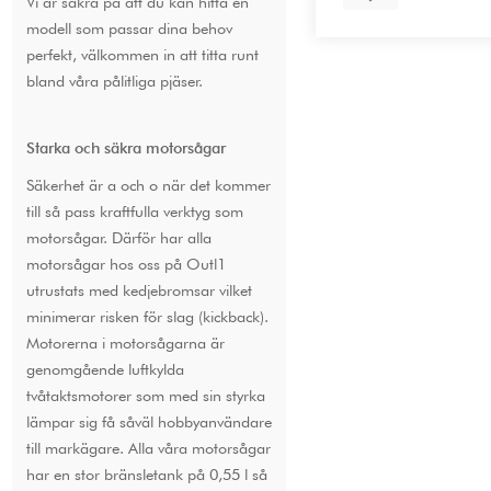
Vi är säkra på att du kan hitta en
modell som passar dina behov
perfekt, välkommen in att titta runt
bland våra pålitliga pjäser.
Starka och säkra motorsågar
Säkerhet är a och o när det kommer
till så pass kraftfulla verktyg som
motorsågar. Därför har alla
motorsågar hos oss på Outl1
utrustats med kedjebromsar vilket
minimerar risken för slag (kickback).
Motorerna i motorsågarna är
genomgående luftkylda
tvåtaktsmotorer som med sin styrka
lämpar sig få såväl hobbyanvändare
till markägare. Alla våra motorsågar
har en stor bränsletank på 0,55 l så