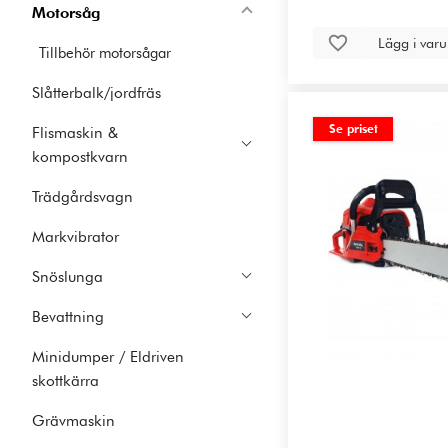
Motorsåg
Lägg i var
Tillbehör motorsågar
Slåtterbalk/jordfräs
Se priset
Flismaskin &
kompostkvarn
Trädgårdsvagn
Markvibrator
Snöslunga
Bevattning
Minidumper / Eldriven
skottkärra
Grävmaskin