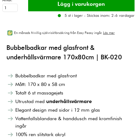
5 st i lager - Skickas inom: 2-6 vardagar
En månads frivillig självriskförsäkring från Easy Peasy ingår.
Läs mer
Bubbelbadkar med glasfront &
underhållsvärmare 170x80cm | BK-020
Bubbelbadkar med glasfront
Mått: 170 x 80 x 58 cm
Totalt 6 st massagejets
Utrustad med
underhållsvärmare
Elegant design med sidor i 12 mm glas
Vattenfallsblandare & handdusch med kromfinish
ingår
100% ren slitstark akryl