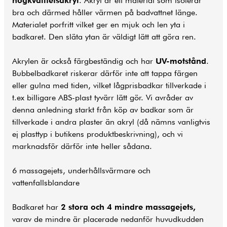
högkvalitetsakryl
. Akryl är ett material som isolerar
bra och därmed håller värmen på badvattnet länge.
Materialet porfritt vilket ger en mjuk och len yta i
badkaret. Den släta ytan är väldigt lätt att göra ren.
Akrylen är också färgbeständig och har
UV-motstånd
.
Bubbelbadkaret riskerar därför inte att tappa färgen
eller gulna med tiden, vilket lågprisbadkar tillverkade i
t.ex billigare ABS-plast tyvärr lätt gör. Vi avråder av
denna anledning starkt från köp av
badkar
som är
tillverkade i andra plaster än akryl (då nämns vanligtvis
ej plasttyp i butikens produktbeskrivning), och vi
marknadsför därför inte heller sådana.
6 massagejets, underhållsvärmare och
vattenfallsblandare
Badkaret har
2 stora och 4 mindre massagejets,
varav de mindre är placerade nedanför huvudkudden