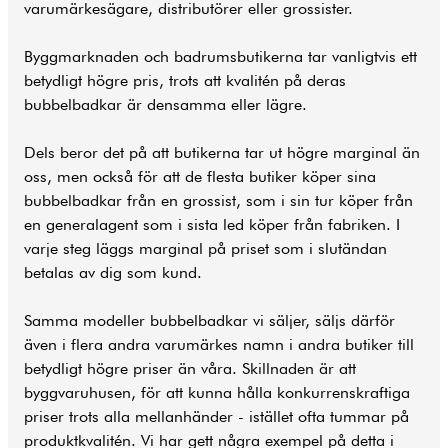
varumärkesägare, distributörer eller grossister.
Byggmarknaden och badrumsbutikerna tar vanligtvis ett
betydligt högre pris, trots att kvalitén på deras
bubbelbadkar är densamma eller lägre.
Dels beror det på att butikerna tar ut högre marginal än
oss, men också för att de flesta butiker köper sina
bubbelbadkar från en grossist, som i sin tur köper från
en generalagent som i sista led köper från fabriken. I
varje steg läggs marginal på priset som i slutändan
betalas av dig som kund.
Samma modeller bubbelbadkar vi säljer, säljs därför
även i flera andra varumärkes namn i andra butiker till
betydligt högre priser än våra. Skillnaden är att
byggvaruhusen, för att kunna hålla konkurrenskraftiga
priser trots alla mellanhänder - istället ofta tummar på
produktkvalitén. Vi har gett några exempel på detta i