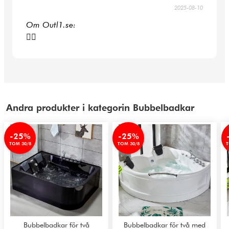
2025-08-10
Om Outl1.se:
👍🏻
Andra produkter i kategorin Bubbelbadkar
-25%
-25%
TOM 30/8
TOM 30/8
T
Bubbelbadkar för två
Bubbelbadkar för två med