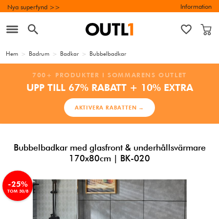
Information
Nya superfynd >>
Hem
>
Badrum
>
Badkar
>
Bubbelbadkar
700+ PRODUKTER I SOMMARENS OUTLET
UPP TILL 67% RABATT + 10% EXTRA
AKTIVERA RABATTEN →
Bubbelbadkar med glasfront & underhållsvärmare
170x80cm | BK-020
-25%
TOM 30/8