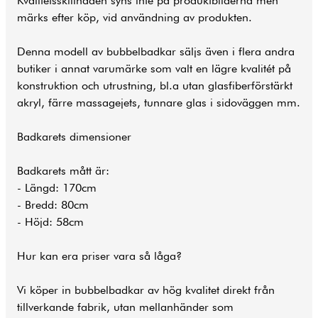
Kvalitetsskillnaden syns inte på produktbilderna men
märks efter köp, vid användning av produkten.
Denna modell av bubbelbadkar säljs även i flera andra
butiker i annat varumärke som valt en lägre kvalitét på
konstruktion och utrustning, bl.a utan glasfiberförstärkt
akryl, färre massagejets, tunnare glas i sidoväggen mm.
Badkarets dimensioner
Badkarets mått är:
- Längd: 170cm
- Bredd: 80cm
- Höjd: 58cm
Hur kan era priser vara så låga?
Vi köper in bubbelbadkar av hög kvalitet direkt från
tillverkande fabrik, utan mellanhänder som