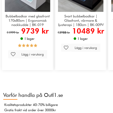
Bubbelbadkar med glasfront
Svart bubbelbadkar |
170x80cm | Ergonomisk
Glasfront, värmare &
nackkudde | BK-019
ljusterapi | 180cm | BK-009V
9739 kr
10489 kr
11999 kr
13988 kr
I lager
I lager
Lägg i varukorg
Lägg i varukorg
Varför handla på Outl1.se
Kvalitetsprodukter 40-70% billigare
Gratis frakt vid order över 3000kr