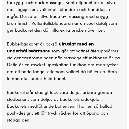
för rygg- och nackmassage. Kontrollpanel för att styra
massagejetsen, vattenfallsblandare och handdusch
ingår. Dessa är tillverkade av mässing med snygg
kromfinish. Vattenfallsblandaren är en cool detalj som
ger badkaret den där lilla extra pricken över i:et.
Bubbelbadkaret är också
utrustat med en
underhållsvärmare
som gör att vattnet återuppvärms
vid genomströmningen när massagejetfunktionen är på.
Detta är en mycket uppskattad funktion om man tycker
om att bada länge, eftersom vattnet då håller en jämn
temperatur under hela badet.
Badkaret står stadigt tack vare de justerbara gömda
stödbenen, som döljes av badkarets sidokjolar.
Badkarets medföljande bottenventil har en så kallad
push-design; ett lätt tryck räcker för att öppna och
stänga den.