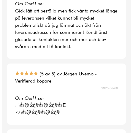
Om Outl1.se:
Gick lätt att beställa men fick vänta mycket länge
på leveransen vilket kunnat bli mycket
problematiskt då jag lämnat och åkt från
leveransadressen för sommaren! Kundtjänst
glesade ur kontakten mer och mer och blev
svårare med att få kontakt.
(5 av 5) av Jörgen Uvemo -
Verifierad köpare
2025-08-08
Om Outl1.se:
:-)👍涭👍涭👍涭👍涭👍Ę-
77;👍涭👍涭👍涭👍涭