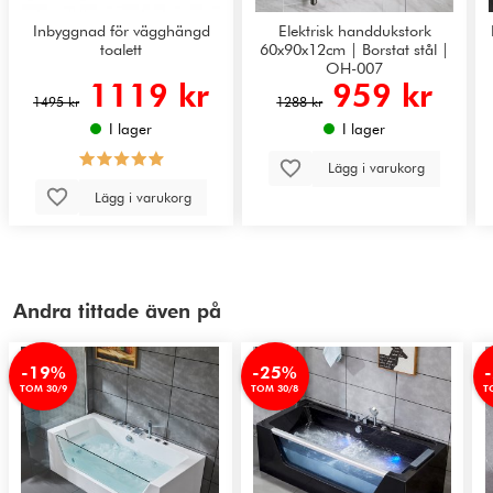
Inbyggnad för vägghängd
Elektrisk handdukstork
toalett
60x90x12cm | Borstat stål |
OH-007
1119 kr
959 kr
1495 kr
1288 kr
I lager
I lager
Lägg i varukorg
Lägg i varukorg
Andra tittade även på
-19%
-25%
TOM 30/9
TOM 30/8
T