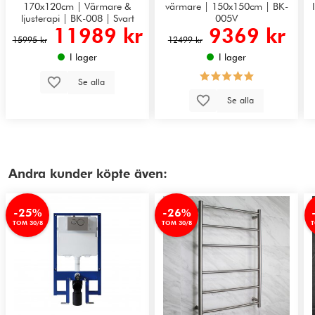
170x120cm | Värmare &
värmare | 150x150cm | BK-
ljusterapi | BK-008 | Svart
005V
11989 kr
9369 kr
15995 kr
12499 kr
I lager
I lager
Se alla
Se alla
Andra kunder köpte även:
-25%
-26%
TOM 30/8
TOM 30/8
T