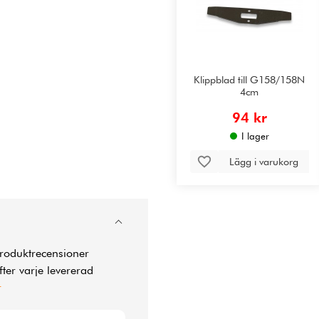
Klippblad till G158/158N
4cm
94 kr
I lager
Lägg i varukorg
produktrecensioner
ter varje levererad
r