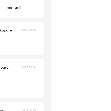
ill min grill
 köpare
2025-08-08
öpare
2025-08-08
are
2025-08-10