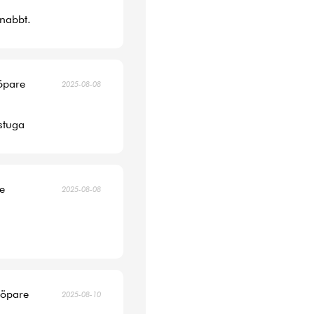
snabbt.
köpare
2025-08-08
 stuga
re
2025-08-08
köpare
2025-08-10