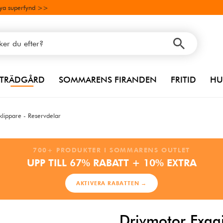
ya superfynd >>
TRÄDGÅRD
SOMMARENS FIRANDEN
FRITID
HU
klippare - Reservdelar
700+ PRODUKTER I SOMMARENS OUTLET
UPP TILL 67% RABATT + 10% EXTRA
AKTIVERA RABATTEN →
Drivmotor Exg