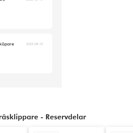
 köpare
2025-08-10
räsklippare - Reservdelar