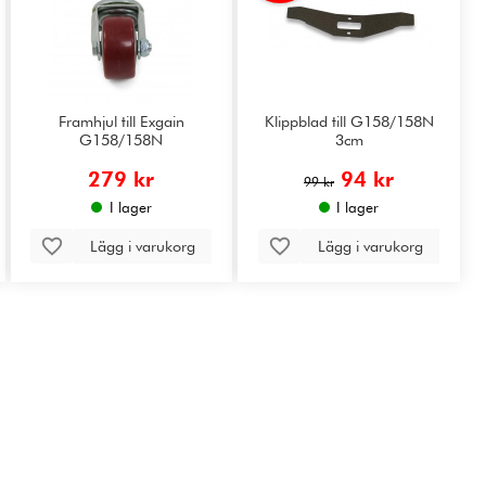
Framhjul till Exgain
Klippblad till G158/158N
G158/158N
3cm
279 kr
94 kr
99 kr
I lager
I lager
Lägg i varukorg
Lägg i varukorg