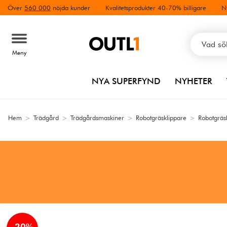
Över
560 000
nöjda kunder
Kvalitetsprodukter 40-70% billigare
N
Meny
NYA SUPERFYND
NYHETER
Hem
>
Trädgård
>
Trädgårdsmaskiner
>
Robotgräsklippare
>
Robotgräs
-20%