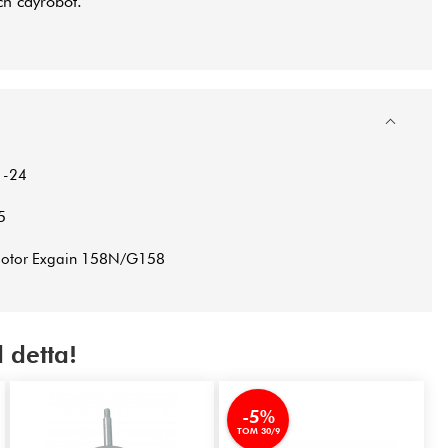
h cayrobot.
1-24
5
motor Exgain 158N/G158
 detta!
-5%
TOM 30/9