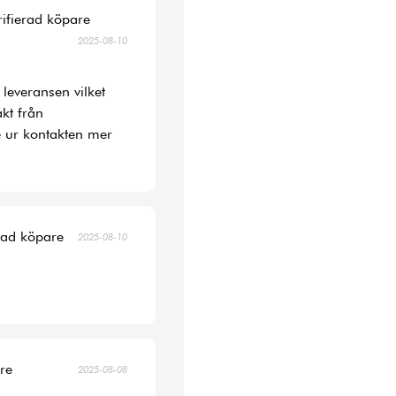
rifierad köpare
2025-08-10
 leveransen vilket
kt från
 ur kontakten mer
erad köpare
2025-08-10
are
2025-08-08