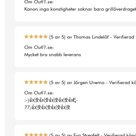
Om Outl1.se:
Kanon inga konstigheter saknar bara grillöverdraget t
(5 av 5) av Thomas Lindelöf - Verifierad
Om Outl1.se:
Mycket bra snabb leverans
(5 av 5) av Jörgen Uvemo - Verifierad k
Om Outl1.se:
:-)👍涭👍涭👍涭👍涭👍Ę-
77;👍涭👍涭👍涭👍涭
(5 av 5) av Eva Stregfelt - Verifierad köp