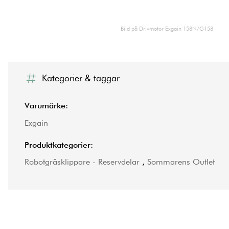
Bild på Drivmotor Exgain 158N/G158
Kategorier & taggar
Varumärke:
Exgain
Produktkategorier:
Robotgräsklippare - Reservdelar
,
Sommarens Outlet