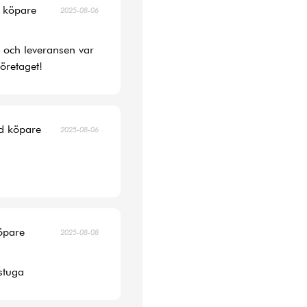
d köpare
2025-08-06
s och leveransen var
öretaget!
ad köpare
2025-08-06
köpare
2025-08-08
 stuga