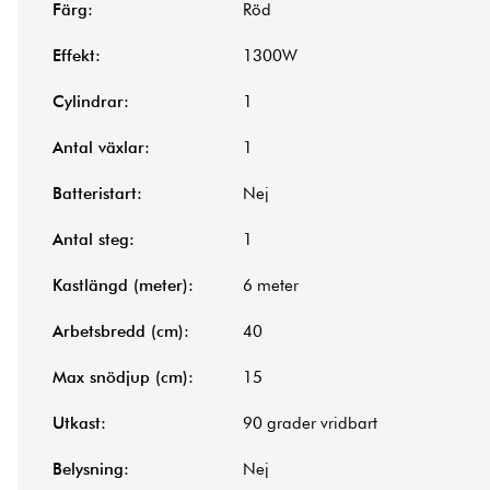
Färg:
Röd
Effekt:
1300W
Cylindrar:
1
Antal växlar:
1
Batteristart:
Nej
Antal steg:
1
Kastlängd (meter):
6 meter
Arbetsbredd (cm):
40
Max snödjup (cm):
15
Utkast:
90 grader vridbart
Belysning:
Nej