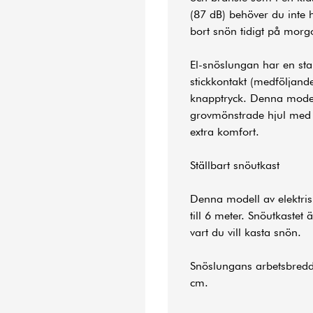
(87 dB) behöver du inte 
bort snön tidigt på morg
El-snöslungan har en st
stickkontakt (medföljand
knapptryck. Denna mode
grovmönstrade hjul med 
extra komfort.
Ställbart snöutkast
Denna modell av elektri
till 6 meter. Snöutkastet ä
vart du vill kasta snön.
Snöslungans arbetsbredd
cm.