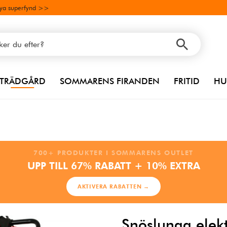
ya superfynd >>
TRÄDGÅRD
SOMMARENS FIRANDEN
FRITID
HU
700+ PRODUKTER I SOMMARENS OUTLET
UPP TILL 67% RABATT + 10% EXTRA
AKTIVERA RABATTEN →
Snöslunga elekt