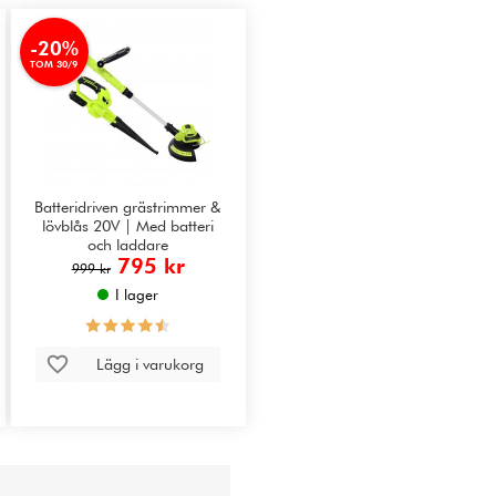
-20%
TOM 30/9
Batteridriven grästrimmer &
lövblås 20V | Med batteri
och laddare
795 kr
999 kr
I lager
Lägg i varukorg