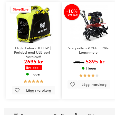
Storsäljare
-10%
TOM 10/8
Digitalt elverk 1000W |
Stor jordfräs 6.5hk | 196cc
Portabel med USB-port |
Loncinmotor
Metalcraft
2695 kr
5395 kr
5995 kr
Bra deal!
I lager
I lager
Lägg i varukorg
Lägg i varukorg