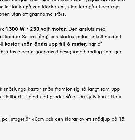
heller tänka på vad klockan är, utan kan gå ut och röja
onen utan att grannarna störs.
ark
1300 W / 230 volt motor.
Den ansluts med
e sladd är 35 cm lång) och startas sedan enkelt med ett
ll
kastar snön ända upp till 6 meter,
har 6"
bra fäste och ergonomiskt designade handtag som ger
sk snöslunga kastar snön framför sig så långt som upp
r ställbart i sidled i 90 grader så att du själv kan rikta in
 på intaget är 40cm och den klarar av ett snödjup på 15