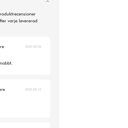
produktrecensioner
ter varje levererad
r
are
2025-08-08
snabbt.
are
2025-08-10