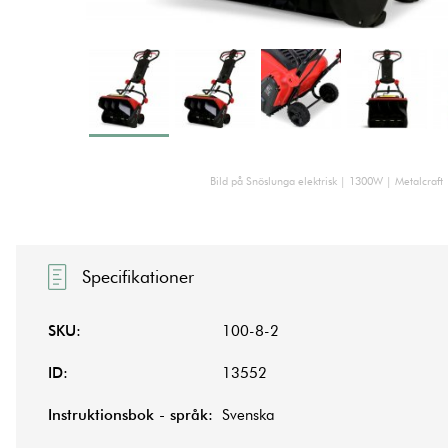
Bild på Snöslunga elektrisk | 1300W | Metalcraft
Specifikationer
SKU:
100-8-2
ID:
13552
Instruktionsbok - språk:
Svenska