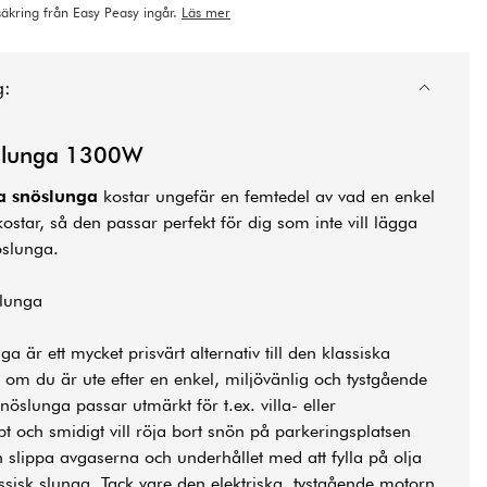
rsäkring från Easy Peasy ingår.
Läs mer
g:
slunga
1300W
ka snöslunga
kostar ungefär en femtedel av vad en enkel
star, så den passar perfekt för dig som inte vill lägga
öslunga.
slunga
nga är ett mycket prisvärt alternativ till den klassiska
om du är ute efter en enkel, miljövänlig och tystgående
nöslunga passar utmärkt för t.ex. villa- eller
och smidigt vill röja bort snön på parkeringsplatsen
n slippa avgaserna och underhållet med att fylla på olja
ssisk slunga. Tack vare den elektriska, tystgående motorn