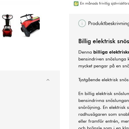
En månads frivillig självriskfö
Produktbeskrivnin
Billig elektrisk
snö
Denna
billiga elektris
bensindriven snöslunga ko
mycket pengar på en sn
Tystgående elektrisk snö
En billig elektrisk snöslu
bensindrivna snöslungan 
snöröjning. En elektrisk s
radhusägaren som snabbt 
eller framför entrén, me
och bränsle som i en kla