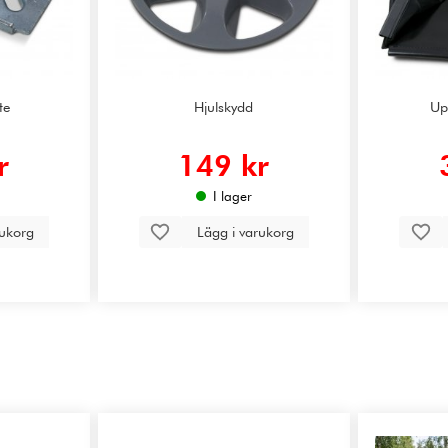
te
Hjulskydd
Up
r
149 kr
I lager
rukorg
Lägg i varukorg