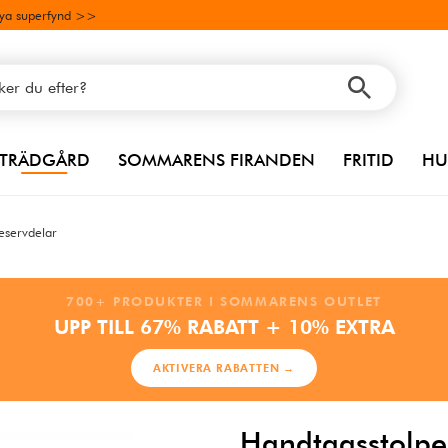
ya superfynd >>
TRÄDGÅRD
SOMMARENS FIRANDEN
FRITID
HU
reservdelar
700+ PRODUKTER I SOMMARENS OUTLET
UPP TILL 67% RABATT + 10% EXTRA
AKTIVERA RABATTEN →
Handtagsstolp