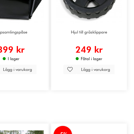
psamlingspåse
Hjul till gräsklippare
399 kr
249 kr
I lager
Fåtal i lager
Lägg i varukorg
Lägg i varukorg