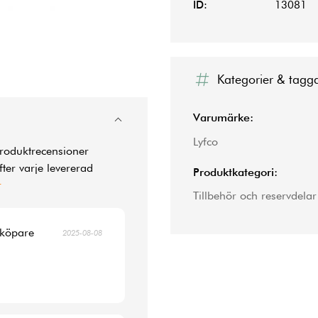
ID:
13081
Kategorier & tagg
Varumärke:
Lyfco
produktrecensioner
ter varje levererad
Produktkategori:
r
Tillbehör och reservdelar
 köpare
2025-08-08