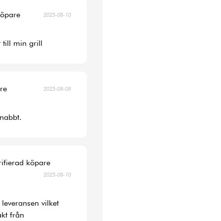
köpare
2025-08-10
ill min grill
are
2025-08-08
snabbt.
rifierad köpare
2025-08-10
 leveransen vilket
kt från