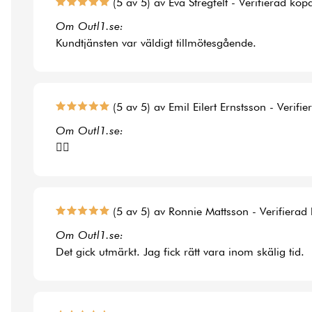
(5 av 5) av Eva Stregfelt - Verifierad köp
Om Outl1.se:
Kundtjänsten var väldigt tillmötesgående.
(5 av 5) av Emil Eilert Ernstsson - Verifi
Om Outl1.se:
👍🏻
(5 av 5) av Ronnie Mattsson - Verifierad
Om Outl1.se:
Det gick utmärkt. Jag fick rätt vara inom skälig tid.