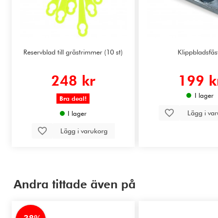
Reservblad till grästrimmer (10 st)
Klippbladsfäs
248 kr
199 k
I lager
Bra deal!
Lägg i va
I lager
Lägg i varukorg
Andra tittade även på