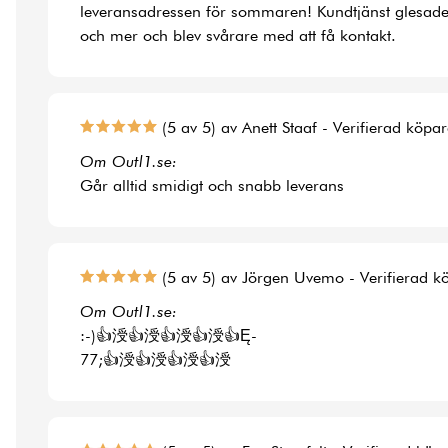
leveransadressen för sommaren! Kundtjänst glesade
och mer och blev svårare med att få kontakt.
(5 av 5) av Anett Staaf - Verifierad köpa
Om Outl1.se:
Går alltid smidigt och snabb leverans
(5 av 5) av Jörgen Uvemo - Verifierad k
Om Outl1.se:
:-)👍涭👍涭👍涭👍涭👍Ę-
77;👍涭👍涭👍涭👍涭