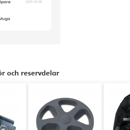
köpare
2025-08-08
 stuga
ör och reservdelar