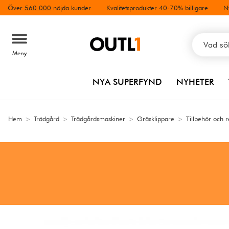
Över
560 000
nöjda kunder
Kvalitetsprodukter 40-70% billigare
N
Meny
NYA SUPERFYND
NYHETER
Hem
>
Trädgård
>
Trädgårdsmaskiner
>
Gräsklippare
>
Tillbehör och 