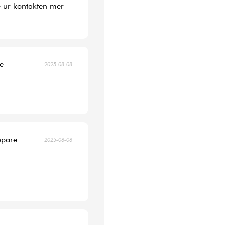
 ur kontakten mer
re
2025-08-08
öpare
2025-08-08