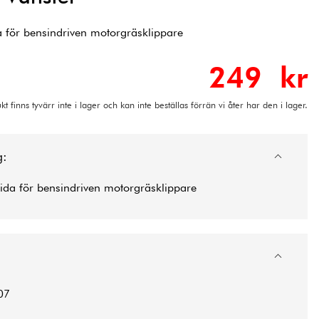
a för bensindriven motorgräsklippare
249 kr
t finns tyvärr inte i lager och kan inte beställas förrän vi åter har den i lager.
g:
ida för bensindriven motorgräsklippare
07