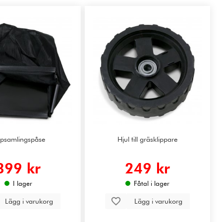
psamlingspåse
Hjul till gräsklippare
399 kr
249 kr
I lager
Fåtal i lager
Lägg i varukorg
Lägg i varukorg