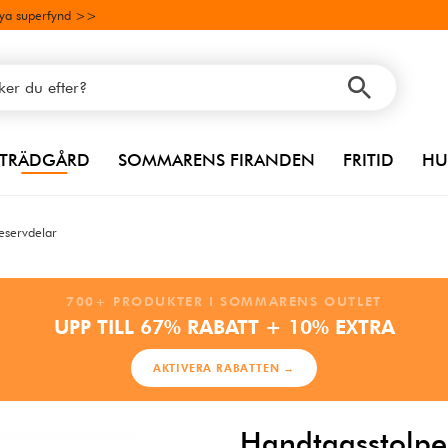
ya superfynd >>
TRÄDGÅRD
SOMMARENS FIRANDEN
FRITID
HU
reservdelar
700+ PRODUKTER I SOMMARENS OUTLET
UPP TILL 67% RABATT + 10% EXTRA
AKTIVERA RABATTEN →
Handtagsstolpe