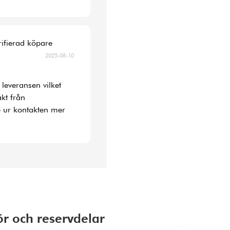
rifierad köpare
2025-08-10
 leveransen vilket
kt från
 ur kontakten mer
ör och reservdelar