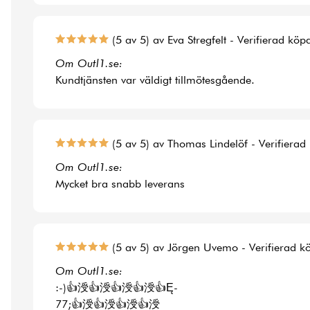
(5 av 5) av Eva Stregfelt - Verifierad köp
Om Outl1.se:
Kundtjänsten var väldigt tillmötesgående.
(5 av 5) av Thomas Lindelöf - Verifierad
Om Outl1.se:
Mycket bra snabb leverans
(5 av 5) av Jörgen Uvemo - Verifierad k
Om Outl1.se:
:-)👍涭👍涭👍涭👍涭👍Ę-
77;👍涭👍涭👍涭👍涭