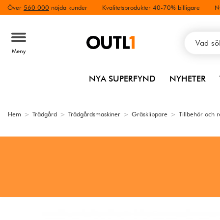
Över
560 000
nöjda kunder
Kvalitetsprodukter 40-70% billigare
N
Meny
NYA SUPERFYND
NYHETER
Hem
>
Trädgård
>
Trädgårdsmaskiner
>
Gräsklippare
>
Tillbehör och 