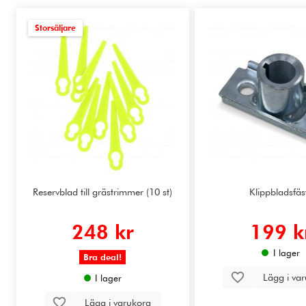
Storsäljare
Reservblad till grästrimmer (10 st)
Klippbladsfäs
248 kr
199 k
I lager
Bra deal!
Lägg i va
I lager
Lägg i varukorg