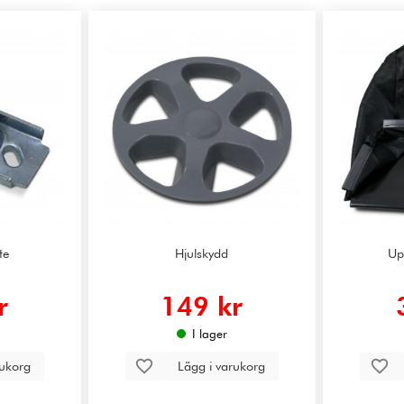
te
Hjulskydd
Up
r
149 kr
I lager
rukorg
Lägg i varukorg