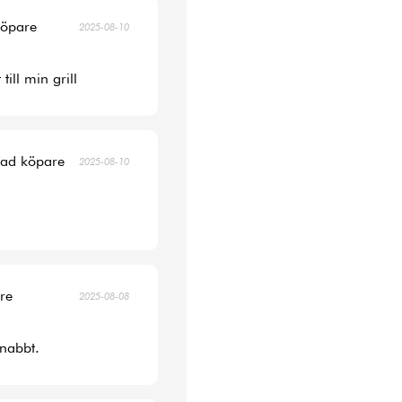
köpare
2025-08-10
ill min grill
erad köpare
2025-08-10
are
2025-08-08
snabbt.