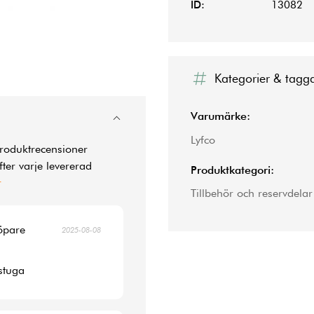
ID:
13082
Kategorier & tagg
Varumärke:
Lyfco
produktrecensioner
ter varje levererad
Produktkategori:
r
Tillbehör och reservdelar
köpare
2025-08-08
 stuga