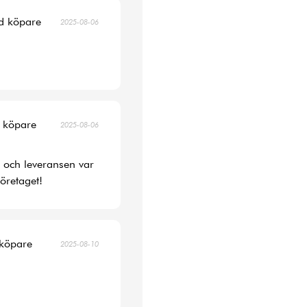
ad köpare
2025-08-06
d köpare
2025-08-06
s och leveransen var
öretaget!
 köpare
2025-08-10