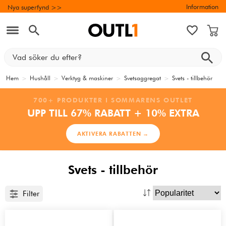
Information
Nya superfynd >>
Hem
>
Hushåll
>
Verktyg & maskiner
>
Svetsaggregat
>
Svets - tillbehör
700+ PRODUKTER I SOMMARENS OUTLET
UPP TILL 67% RABATT + 10% EXTRA
AKTIVERA RABATTEN →
Svets - tillbehör
Filter