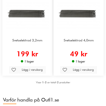
Svetselektrod 3,2mm
Svetselektrod 4,0mm
199 kr
49 kr
I lager
I lager
Lägg i varukorg
Lägg i varukorg
Visar
1-2
av totalt
2
produkter
Varför handla på Outl1.se