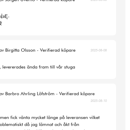
👍Ę-
涭
av Birgitta Olsson - Verifierad köpare
2025-08-08
, levererades ända fram till vår stuga
av Barbro Ahrling Löfström - Verifierad köpare
2025-08-10
la men fick vänta mycket länge på leveransen vilket
roblematiskt då jag lämnat och åkt från