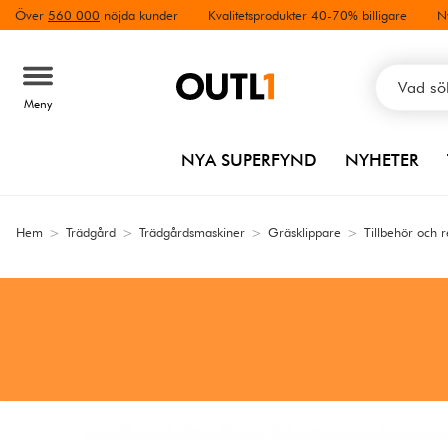
Över
560 000
nöjda kunder
Kvalitetsprodukter 40-70% billigare
N
Meny
NYA SUPERFYND
NYHETER
Hem
>
Trädgård
>
Trädgårdsmaskiner
>
Gräsklippare
>
Tillbehör och 