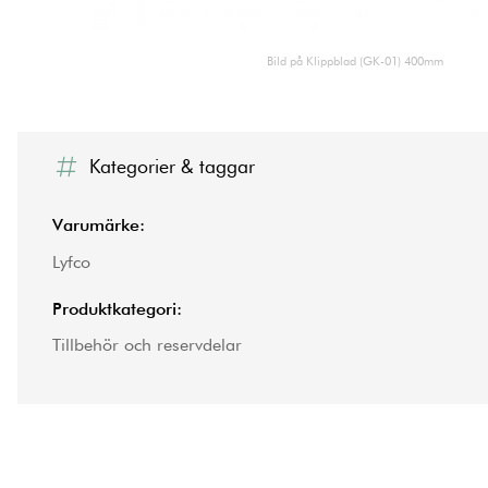
Bild på Klippblad (GK-01) 400mm
Kategorier & taggar
Varumärke:
Lyfco
Produktkategori:
Tillbehör och reservdelar