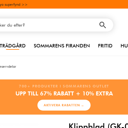
ya superfynd >>
TRÄDGÅRD
SOMMARENS FIRANDEN
FRITID
HU
reservdelar
700+ PRODUKTER I SOMMARENS OUTLET
UPP TILL 67% RABATT + 10% EXTRA
AKTIVERA RABATTEN →
Klippblad (GK