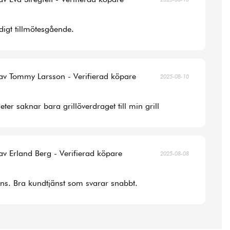
digt tillmötesgående.
av Tommy Larsson - Verifierad köpare
2025-08-10
ter saknar bara grillöverdraget till min grill
av Erland Berg - Verifierad köpare
2025-08-08
ans. Bra kundtjänst som svarar snabbt.