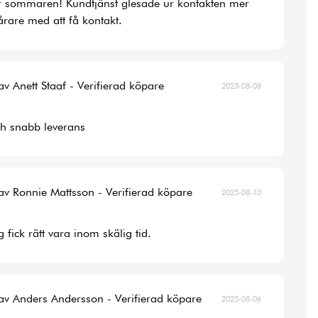
r sommaren! Kundtjänst glesade ur kontakten mer
rare med att få kontakt.
av Anett Staaf - Verifierad köpare
2025-08-08
ch snabb leverans
av Ronnie Mattsson - Verifierad köpare
2025-08-10
 fick rätt vara inom skälig tid.
av Anders Andersson - Verifierad köpare
2025-08-06