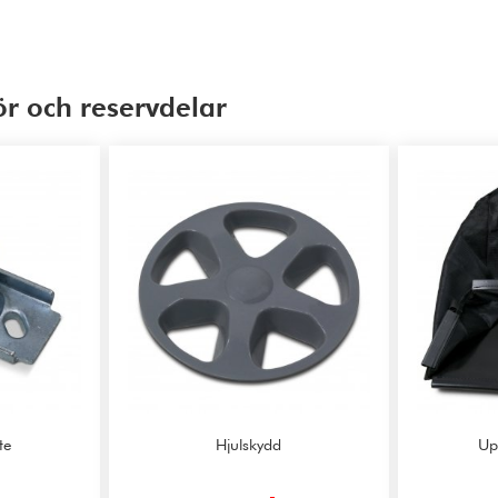
ör och reservdelar
te
Hjulskydd
Up