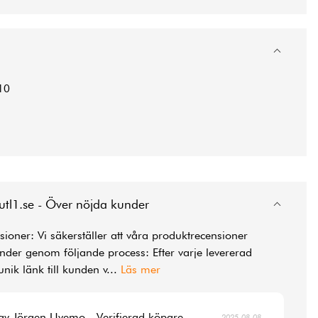
10
utl1.se - Över nöjda kunder
ioner: Vi säkerställer att våra produktrecensioner
der genom följande process: Efter varje levererad
unik länk till kunden v
...
Läs mer
av Jörgen Uvemo - Verifierad köpare
2025-08-08