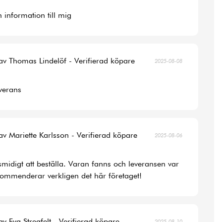
 information till mig
av Thomas Lindelöf - Verifierad köpare
2025-08-08
verans
av Mariette Karlsson - Verifierad köpare
2025-08-06
smidigt att beställa. Varan fanns och leveransen var
ommenderar verkligen det här företaget!
av Eva Stregfelt - Verifierad köpare
2025-08-10