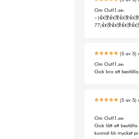
Om Outl1.se:
:-)👍涭👍涭👍涭👍涭
77;👍涭👍涭👍涭👍
(5 av 5) 
Om Outl1.se:
Gick bra att beställa
(5 av 5) 
Om Outl1.se:
Gick lätt att bestäl
kunnat bli mycket p