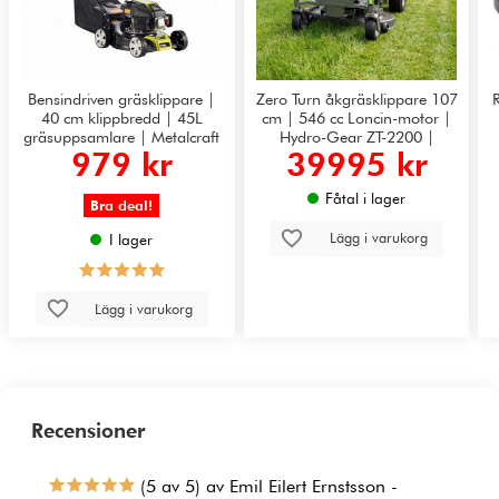
Bensindriven gräsklippare |
Zero Turn åkgräsklippare 107
40 cm klippbredd | 45L
cm | 546 cc Loncin-motor |
gräsuppsamlare | Metalcraft
Hydro-Gear ZT-2200 |
979 kr
39995 kr
GMZT42ML
Fåtal i lager
Bra deal!
Lägg i varukorg
I lager
Lägg i varukorg
Recensioner
(5 av 5) av Emil Eilert Ernstsson -