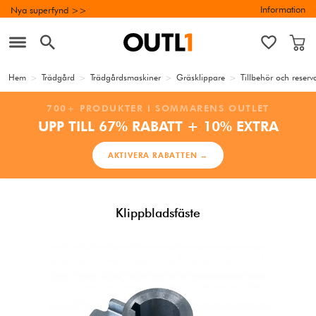
Information
Nya superfynd >>
Hem
>
Trädgård
>
Trädgårdsmaskiner
>
Gräsklippare
>
Tillbehör och reserv
700+ PRODUKTER I SOMMARENS OUTLET
UPP TILL 67% RABATT + 10% EXTRA
AKTIVERA RABATTEN →
Klippbladsfäste