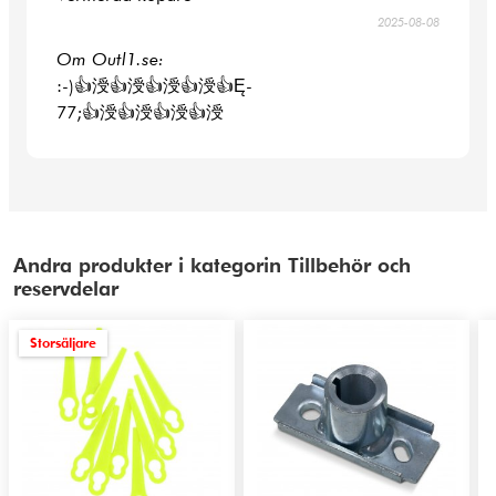
2025-08-08
Om Outl1.se:
:-)👍涭👍涭👍涭👍涭👍Ę-
77;👍涭👍涭👍涭👍涭
Andra produkter i kategorin Tillbehör och
reservdelar
Storsäljare