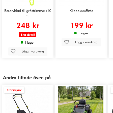
Reservblad till grästrimmer (10
Klippbladsfäste
st)
248 kr
199 kr
I lager
Bra deal!
Lägg i varukorg
I lager
Lägg i varukorg
Andra tittade även på
Storsäljare