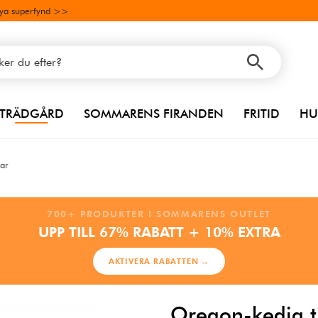
ya superfynd >>
TRÄDGÅRD
SOMMARENS FIRANDEN
FRITID
HU
gar
700+ PRODUKTER I SOMMARENS OUTLET
UPP TILL 67% RABATT + 10% EXTRA
AKTIVERA RABATTEN →
Oregon-kedja ti