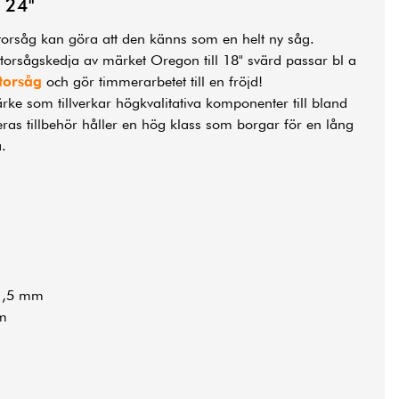
g 24"
torsåg kan göra att den känns som en helt ny såg.
orsågskedja av märket Oregon till 18" svärd passar bl a
torsåg
och gör timmerarbetet till en fröjd!
rke som tillverkar högkvalitativa komponenter till bland
as tillbehör håller en hög klass som borgar för en lång
.
,5 mm
m