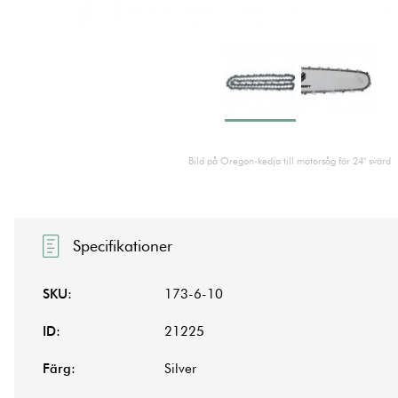
Bild på Oregon-kedja till motorsåg för 24" svärd
Specifikationer
SKU:
173-6-10
ID:
21225
Färg:
Silver