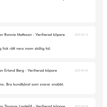
av Ronnie Mattsson - Verifierad köpare
2025-08-10
 fick rätt vara inom skälig tid.
av Erland Berg - Verifierad köpare
2025-08-08
ans. Bra kundtjänst som svarar snabbt.
av Thomas Lindelöf - Verifierad köpare
2025-08-08