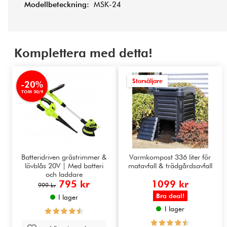
Modellbeteckning:
MSK-24
Komplettera med detta!
Storsäljare
-20%
TOM 30/9
Batteridriven grästrimmer &
Varmkompost 336 liter för
lövblås 20V | Med batteri
matavfall & trädgårdsavfall
och laddare
795 kr
1099 kr
999 kr
Bra deal!
I lager
I lager