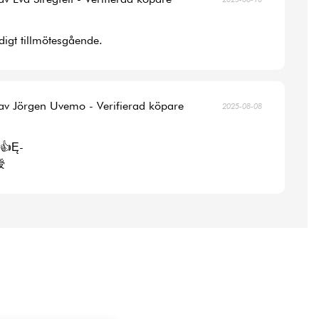
digt tillmötesgående.
av Jörgen Uvemo - Verifierad köpare
2025-08-08
👍Ę-
涭