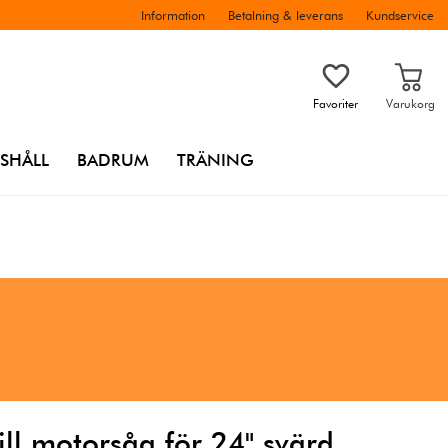
Information
Betalning & leverans
Kundservice
Favoriter
Varukorg
SHÅLL
BADRUM
TRÄNING
ll motorsåg för 24" svärd