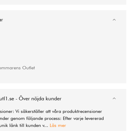
ar
ommarens Outlet
utl1.se - Över nöjda kunder
ioner: Vi säkerställer att våra produktrecensioner
der genom följande process: Efter varje levererad
unik länk till kunden v
...
Läs mer