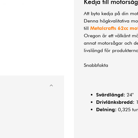
Kedja till motorså
Att byta kedja på din mo
Denna högkvalitativa mot
till
Metalcrafts 62cc mo
Oregon är ett välkänt mä
annat motorsågar och der
livslängd för produkterna
Snabbfakta
Svärdlängd:
24"
Drivlänksbredd:
1
Delning:
0,325 tu