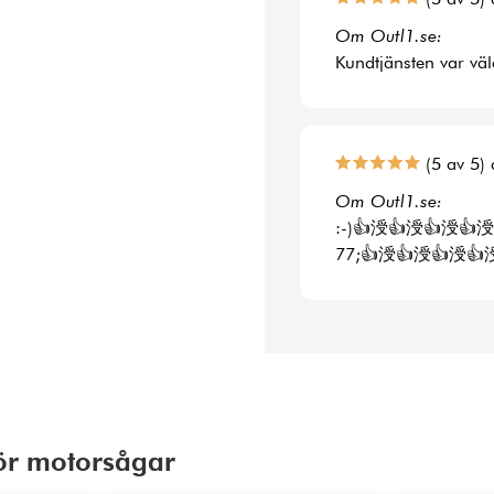
Om Outl1.se:
Kundtjänsten var väl
(5 av 5) 
Om Outl1.se:
:-)👍涭👍涭👍涭👍涭
77;👍涭👍涭👍涭👍
hör motorsågar