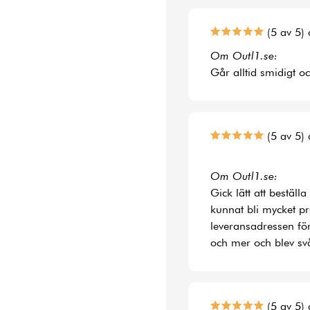
(5 av 5) 
Om Outl1.se:
Går alltid smidigt o
(5 av 5) 
Om Outl1.se:
Gick lätt att bestäl
kunnat bli mycket p
leveransadressen fö
och mer och blev svå
(5 av 5) 