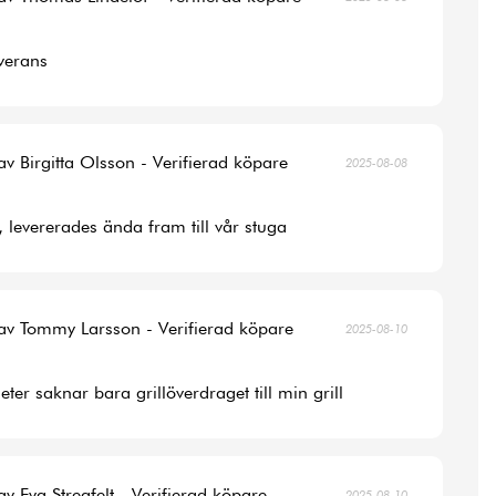
verans
av Birgitta Olsson - Verifierad köpare
2025-08-08
, levererades ända fram till vår stuga
av Tommy Larsson - Verifierad köpare
2025-08-10
ter saknar bara grillöverdraget till min grill
av Eva Stregfelt - Verifierad köpare
2025-08-10