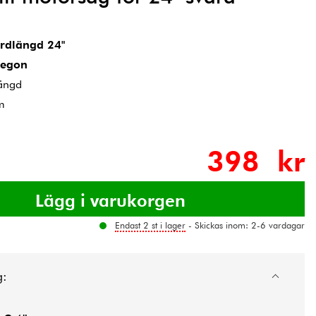
rdlängd 24"
egon
längd
m
398 kr
Endast 2 st i lager
- Skickas inom: 2-6 vardagar
g: