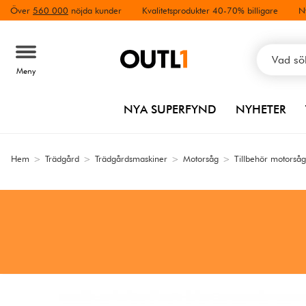
Över
560 000
nöjda kunder
Kvalitetsprodukter 40-70% billigare
N
Meny
NYA SUPERFYND
NYHETER
Hem
>
Trädgård
>
Trädgårdsmaskiner
>
Motorsåg
>
Tillbehör motorså