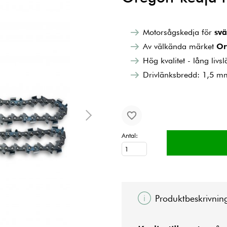
Motorsågskedja för
svä
Av välkända märket
Or
Hög kvalitet - lång livs
Drivlänksbredd: 1,5 m
Antal:
Produktbeskrivnin