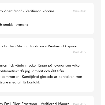
av Anett Staaf - Verifierad köpare
2025-08-08
ch snabb leverans
av Barbro Ahrling Löfström - Verifierad köpare
2025-08-10
la men fick vänta mycket länge på leveransen vilket
roblematiskt då jag lämnat och åkt från
r sommaren! Kundtjänst glesade ur kontakten mer
rare med att få kontakt.
av Emil Eilert Ernstsson - Verifierad köpare
2025-08-10