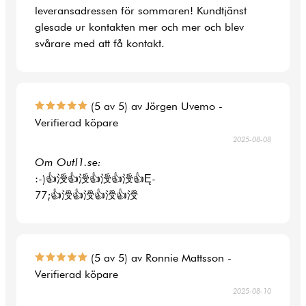
leveransadressen för sommaren! Kundtjänst
glesade ur kontakten mer och mer och blev
svårare med att få kontakt.
(5 av 5) av Jörgen Uvemo -
Verifierad köpare
2025-08-08
Om Outl1.se:
:-)👍涭👍涭👍涭👍涭👍Ę-
77;👍涭👍涭👍涭👍涭
(5 av 5) av Ronnie Mattsson -
Verifierad köpare
2025-08-10