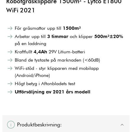
Robotgräsklippare 1500m² - Lyfco E1800
WiFi 2021
För gräsmattor upp till
1500m²
Arbetar upp till
3 timmar
och klipper
500m²±20%
på en laddning
Kraftfullt
4,4Ah
29V Litium-batteri
Bland de tystaste på marknaden (<60dB)
WiFi-stöd - styr klipparen med mobilapp
(Android/iPhone)
Högt betyg i Aftonbladets test
Utförsäljning av 2021 års modell
Produktbeskrivning: