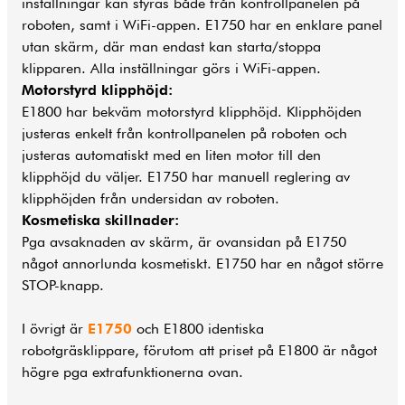
inställningar kan styras både från kontrollpanelen på
roboten, samt i WiFi-appen. E1750 har en enklare panel
utan skärm, där man endast kan starta/stoppa
klipparen. Alla inställningar görs i WiFi-appen.
Motorstyrd klipphöjd:
E1800 har bekväm motorstyrd klipphöjd. Klipphöjden
justeras enkelt från kontrollpanelen på roboten och
justeras automatiskt med en liten motor till den
klipphöjd du väljer. E1750 har manuell reglering av
klipphöjden från undersidan av roboten.
Kosmetiska skillnader:
Pga avsaknaden av skärm, är ovansidan på E1750
något annorlunda kosmetiskt. E1750 har en något större
STOP-knapp.
I övrigt är
E1750
och E1800 identiska
robotgräsklippare, förutom att priset på E1800 är något
högre pga extrafunktionerna ovan.