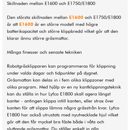
Skillnaden mellan E1600 och E1750/E1800
Den största skillnaden mellan
E1600
och E1750/E1800
är att
E1600
är en större modell med högre
batterikapacitet och större klippbredd vilket gör att den
klarar ännu större gräsmattor.
Många finesser och senaste tekniken
Robotgräsklipparen kan programmeras för klippning
under valda dagar och tidpunkter på dygnet.
Gräsmattan kan delas in i fem olika klippzoner med
olika program. Med hjälp av en ny kantklippningsteknik
kan du ställa in hur Lyfco E1800 skall agera längst
kanter - antingen klippa intill kanten, eller strax över
kanten för att slippa lämna några grässtrån kvar. Lyfco
E1800 har också utrustats med nyutvecklade hjul vilket
gör att den får mycket bra fäste både i våta och
sluttande gräsmattor. Du ställer enkelt in alla