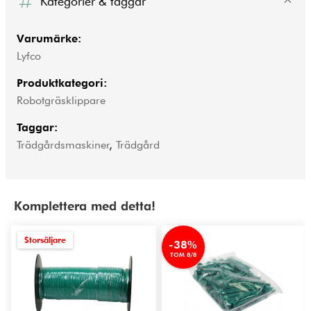
Kategorier & taggar
Varumärke:
Lyfco
Produktkategori:
Robotgräsklippare
Taggar:
Trädgårdsmaskiner
,
Trädgård
Komplettera med detta!
Storsäljare
-38%
TOM 8/8