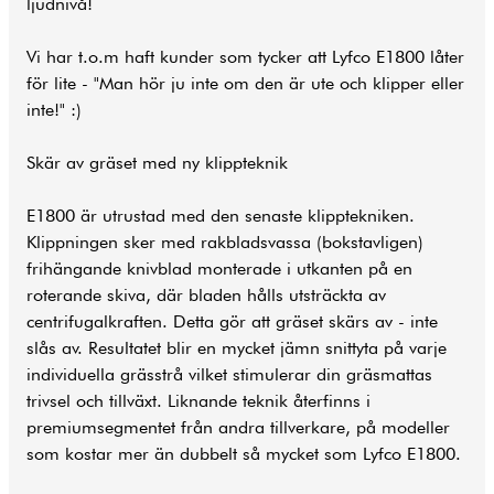
ljudnivå!
Vi har t.o.m haft kunder som tycker att Lyfco E1800 låter
för lite - "Man hör ju inte om den är ute och klipper eller
inte!" :)
Skär av gräset med ny klippteknik
E1800 är utrustad med den senaste klipptekniken.
Klippningen sker med rakbladsvassa (bokstavligen)
frihängande knivblad monterade i utkanten på en
roterande skiva, där bladen hålls utsträckta av
centrifugalkraften. Detta gör att gräset skärs av - inte
slås av. Resultatet blir en mycket jämn snittyta på varje
individuella grässtrå vilket stimulerar din gräsmattas
trivsel och tillväxt. Liknande teknik återfinns i
premiumsegmentet från andra tillverkare, på modeller
som kostar mer än dubbelt så mycket som Lyfco E1800.