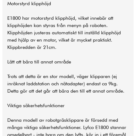
Motorstyrd klipphöjd
E1800 har motorstyrd klipphöjd, vilket innebär att
klipphöjden kan styras från menyn på roboten.
Klipphöjden justeras automatiskt till inställd klipphöjd
med hjälp av en motor, vilket är mycket praktiskt.
Klippbredden är 21cm.
Lätt att bära till annat område
Trots att detta är en stor modell, väger klipparen (ej
inräknat laddstation och nätadapter) endast ca 9kg.
Detta gör att det går att bära den till ett annat område.
Viktiga säkerhetsfunktioner
Denna modell av robotgräsklippare är försedd med
många viktiga säkerhetsfunktioner. Lyfco E1800 stannar
omedelbart - inte bara om den lyfts, kör in i ett föremål