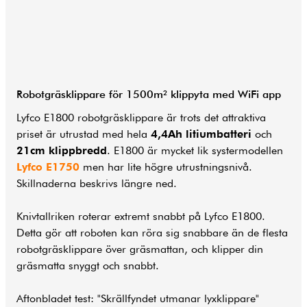
Robotgräsklippare för 1500m² klippyta med WiFi app
Lyfco E1800 robotgräsklippare är trots det attraktiva
priset är utrustad med hela
4,4Ah litiumbatteri
och
21cm klippbredd
. E1800 är mycket lik systermodellen
Lyfco E1750
men har lite högre utrustningsnivå.
Skillnaderna beskrivs längre ned.
Knivtallriken roterar extremt snabbt på Lyfco E1800.
Detta gör att roboten kan röra sig snabbare än de flesta
robotgräsklippare över gräsmattan, och klipper din
gräsmatta snyggt och snabbt.
Aftonbladet test: "Skrällfyndet utmanar lyxklippare"