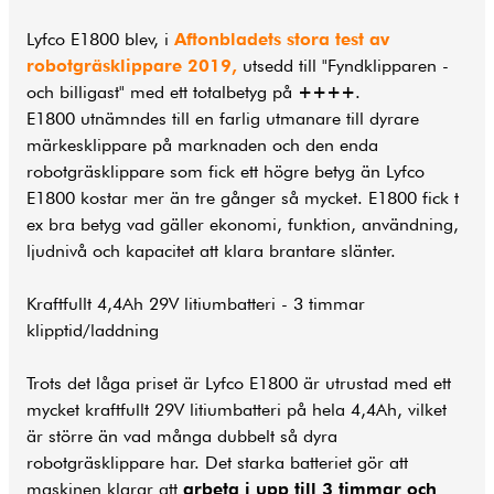
Lyfco E1800 blev, i
Aftonbladets stora test av
robotgräsklippare 2019,
utsedd till "Fyndklipparen -
och billigast" med ett totalbetyg på
++++
.
E1800 utnämndes till en farlig utmanare till dyrare
märkesklippare på marknaden och den enda
robotgräsklippare som fick ett högre betyg än Lyfco
E1800 kostar mer än tre gånger så mycket. E1800 fick t
ex bra betyg vad gäller ekonomi, funktion, användning,
ljudnivå och kapacitet att klara brantare slänter.
Kraftfullt 4,4Ah 29V litiumbatteri - 3 timmar
klipptid/laddning
Trots det låga priset är Lyfco E1800 är utrustad med ett
mycket kraftfullt 29V litiumbatteri på hela 4,4Ah, vilket
är större än vad många dubbelt så dyra
robotgräsklippare har. Det starka batteriet gör att
maskinen klarar att
arbeta i upp till 3 timmar och