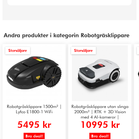
Andra produkter i kategorin Robotgräsklippare
Storsäljare
Storsäljare
Robotgräsklippare 1500m² |
Robotgräsklippare utan slinga
Lyfco E1800-1 WiFi
2000m² | RTK + 3D Vision
med 4 AI-kameror |
5495 kr
10995 kr
ANTHBOT Genie 1000
Bra deal!
Bra deal!