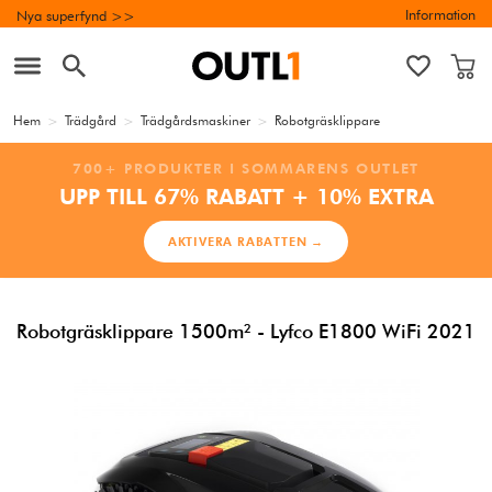
Information
Nya superfynd >>
Hem
>
Trädgård
>
Trädgårdsmaskiner
>
Robotgräsklippare
700+ PRODUKTER I SOMMARENS OUTLET
UPP TILL 67% RABATT + 10% EXTRA
AKTIVERA RABATTEN →
Robotgräsklippare 1500m² - Lyfco E1800 WiFi 2021