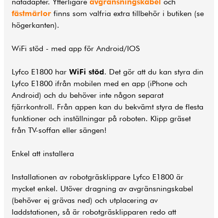
nätadapter. Ytterligare
avgränsningskabel
och
fästmärlor
finns som valfria extra tillbehör i butiken (se
högerkanten).
WiFi stöd - med app för Android/IOS
Lyfco E1800 har
WiFi stöd
. Det gör att du kan styra din
Lyfco E1800 ifrån mobilen med en app (iPhone och
Android) och du behöver inte någon separat
fjärrkontroll. Från appen kan du bekvämt styra de flesta
funktioner och inställningar på roboten. Klipp gräset
från TV-soffan eller sängen!
Enkel att installera
Installationen av robotgräsklippare Lyfco E1800 är
mycket enkel. Utöver dragning av avgränsningskabel
(behöver ej grävas ned) och utplacering av
laddstationen, så är robotgräsklipparen redo att