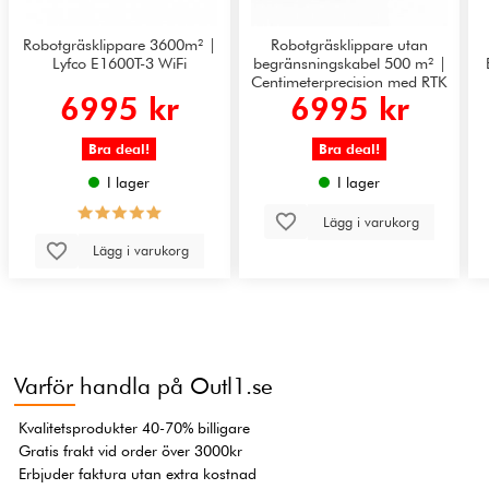
Robotgräsklippare 3600m² |
Robotgräsklippare utan
Lyfco E1600T-3 WiFi
begränsningskabel 500 m² |
Centimeterprecision med RTK
6995 kr
6995 kr
+ AI Vision | ANTHBOT M5
Bra deal!
Bra deal!
I lager
I lager
Lägg i varukorg
Lägg i varukorg
Varför handla på Outl1.se
Kvalitetsprodukter 40-70% billigare
Gratis frakt vid order över 3000kr
Erbjuder faktura utan extra kostnad