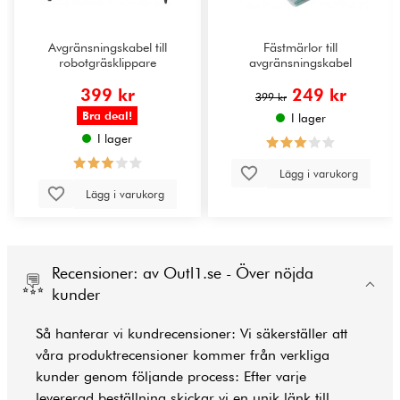
Avgränsningskabel till
Fästmärlor till
robotgräsklippare
avgränsningskabel
399 kr
249 kr
399 kr
Bra deal!
I lager
I lager
Lägg i varukorg
Lägg i varukorg
Recensioner: av Outl1.se - Över nöjda
kunder
Så hanterar vi kundrecensioner: Vi säkerställer att
våra produktrecensioner kommer från verkliga
kunder genom följande process: Efter varje
levererad beställning skickar vi en unik länk till