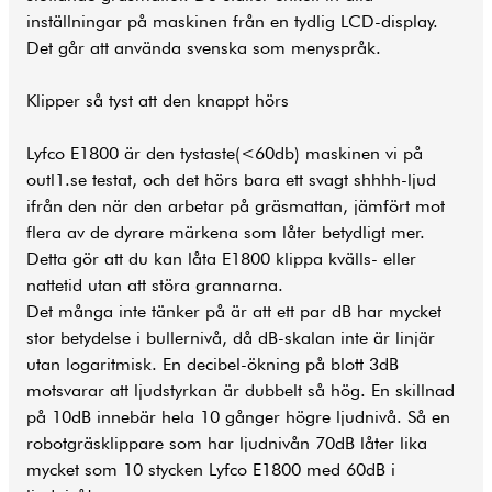
inställningar på maskinen från en tydlig LCD-display.
Det går att använda svenska som menyspråk.
Klipper så tyst att den knappt hörs
Lyfco E1800 är den tystaste(<60db) maskinen vi på
outl1.se testat, och det hörs bara ett svagt shhhh-ljud
ifrån den när den arbetar på gräsmattan, jämfört mot
flera av de dyrare märkena som låter betydligt mer.
Detta gör att du kan låta E1800 klippa kvälls- eller
nattetid utan att störa grannarna.
Det många inte tänker på är att ett par dB har mycket
stor betydelse i bullernivå, då dB-skalan inte är linjär
utan logaritmisk. En decibel-ökning på blott 3dB
motsvarar att ljudstyrkan är dubbelt så hög. En skillnad
på 10dB innebär hela 10 gånger högre ljudnivå. Så en
robotgräsklippare som har ljudnivån 70dB låter lika
mycket som 10 stycken Lyfco E1800 med 60dB i