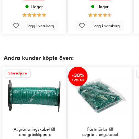
I lager
I lager
Lägg i varukorg
Lägg i varukorg
Andra kunder köpte även:
Storsäljare
-38%
TOM 8/8
Avgränsningskabel till
Fästmärlor till
robotgräsklippare
avgränsningskabel