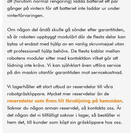
att (förutom normal rengöring) ladda batteriet ett par
gånger på vintern för att batteriet inte laddar ur under
vinterförvaringen.
Om någon del ändå skulle gå sönder efter garantitiden,
så är roboten uppbyggt modulärt där de flesta delar kan
bytas ut endast med hjälp av en vanlig skruvmejsel utan
att professionell hjälp behövs. De flesta kablar mellan
robotens moduler sitter med kontaktdon vilket gör att
lödning inte krävs. Vi kan självklart även utföra service
på din maskin utanför garantitiden mot servicekostnad.
Vi lagerhåller ett stort utbud av reservdelar till våra
robotgräsklippare. Mycket mer reservdelar än de
reservdelar som finns till försäljning på hemsidan
.
Saknar du någon annan reservdel, så kontakta oss. Är
det någon del vi tillfälligt saknar i lager, så beställer vi
hem det, till kunder som köpt sin gräsklippare hos oss.