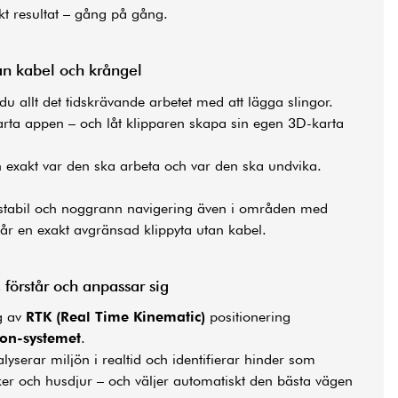
ekt resultat – gång på gång.
tan kabel och krångel
u allt det tidskrävande arbetet med att lägga slingor.
tarta appen – och låt klipparen skapa sin egen 3D-karta
 exakt var den ska arbeta och var den ska undvika.
 stabil och noggrann navigering även i områden med
får en exakt avgränsad klippyta utan kabel.
 förstår och anpassar sig
g av
RTK (Real Time Kinematic)
positionering
ion-systemet
.
yserar miljön i realtid och identifierar hinder som
er och husdjur – och väljer automatiskt den bästa vägen