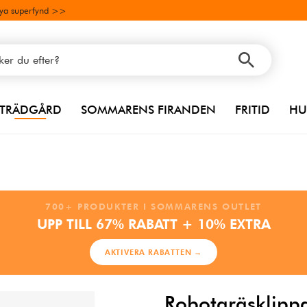
ya superfynd >>
TRÄDGÅRD
SOMMARENS FIRANDEN
FRITID
HU
700+ PRODUKTER I SOMMARENS OUTLET
UPP TILL 67% RABATT + 10% EXTRA
AKTIVERA RABATTEN →
Robotgräsklipp