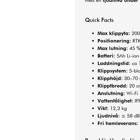
Med en
ljudnivå under
Quick Facts
Max klippyta:
200
Positionering:
RTK
Max lutning:
45 % 
Batteri:
5Ah Li-ion
Laddningstid:
ca 
Klippsystem:
5-bla
Klipphöjd:
30–70
Klipptbredd:
20 c
Anslutning:
Wi-Fi
Vattentålighet:
IP
Vikt:
12,3 kg
Ljudnivå:
≤ 58 dB
Fri hemleverans: