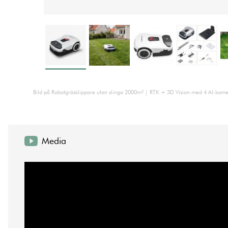
Bild på Robotgräsklippare utan slinga 2000m² | RTK + 3D Vision med 4 AI-k
Media