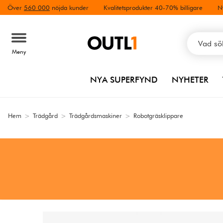
Över
560 000
nöjda kunder
Kvalitetsprodukter 40-70% billigare
N
Meny
NYA SUPERFYND
NYHETER
Hem
>
Trädgård
>
Trädgårdsmaskiner
>
Robotgräsklippare