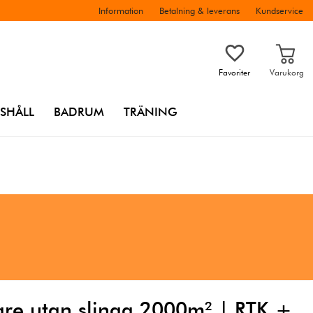
Information
Betalning & leverans
Kundservice
Favoriter
Varukorg
SHÅLL
BADRUM
TRÄNING
are utan slinga 2000m² | RTK +