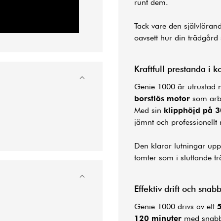
runt dem.
Tack vare den självlärand
oavsett hur din
trädgård
Kraftfull prestanda i 
Genie 1000 är utrustad
borstlös motor
som arbe
Med sin
klipphöjd på 
jämnt och professionellt 
Den klarar lutningar upp 
tomter som i sluttande t
Effektiv drift och snab
Genie 1000 drivs av ett
120 minuter
med snabb