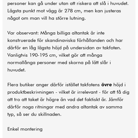
personer kan gå under utan att riskera att slå i huvudet.
Lägsta punkt mot vägg är 278 cm, men kan justeras
något om man vill ha större lutning.
Var observant: Många billiga altantak är inte
konstruerade för skandinaviska förhållanden och har
därför en låg lägsta höjd på undersidan av takfoten.
Vanligtvis 190-195 cm, vilket gör att många
normallånga personer med skorna på lätt slår i
huvudet.
Flera butiker anger därför istället takfotens
övre
höjd i
produktbeskrivningen - vilket är irrelevant - för att få dig
att tro att taket är högre än vad det faktiskt är. Jämför
därför noga ritningar med andra altantak av samma
typ, så ser du skillnaden.
Enkel montering