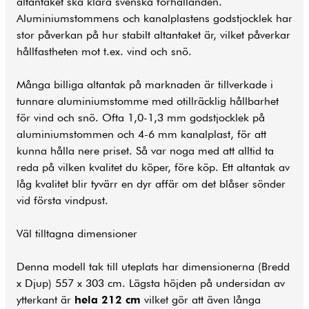
altantaket ska klara svenska förhållanden.
Aluminiumstommens och kanalplastens godstjocklek har
stor påverkan på hur stabilt altantaket är, vilket påverkar
hållfastheten mot t.ex. vind och snö.
Många billiga altantak på marknaden är tillverkade i
tunnare aluminiumstomme med otillräcklig hållbarhet
för vind och snö. Ofta 1,0-1,3 mm godstjocklek på
aluminiumstommen och 4-6 mm kanalplast, för att
kunna hålla nere priset. Så var noga med att alltid ta
reda på vilken kvalitet du köper, före köp. Ett altantak av
låg kvalitet blir tyvärr en dyr affär om det blåser sönder
vid första vindpust.
Väl tilltagna dimensioner
Denna modell tak till
uteplats
har dimensionerna (Bredd
x Djup) 557 x 303 cm. Lägsta höjden på undersidan av
ytterkant är
hela 212 cm
vilket gör att även långa