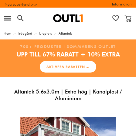
Information
Nya superfynd >>
Hem
>
Trädgård
>
Uteplats
>
Altantak
700+ PRODUKTER I SOMMARENS OUTLET
UPP TILL 67% RABATT + 10% EXTRA
AKTIVERA RABATTEN →
Altantak 5.6x3.0m | Extra hög | Kanalplast /
Aluminium