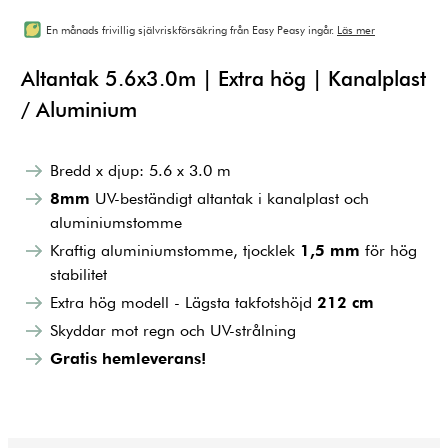
En månads frivillig självriskförsäkring från Easy Peasy ingår.
Läs mer
Altantak 5.6x3.0m | Extra hög | Kanalplast
/ Aluminium
Bredd x djup: 5.6 x 3.0 m
8mm
UV-beständigt altantak i kanalplast och
aluminiumstomme
Kraftig aluminiumstomme, tjocklek
1,5 mm
för hög
stabilitet
Extra hög modell - Lägsta takfotshöjd
212 cm
Skyddar mot regn och UV-strålning
Gratis hemleverans!