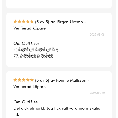
(5 av 5) av Jörgen Uvemo -
Verifierad köpare
2025-08-08
Om Outl1.se:
:-)👍涭👍涭👍涭👍涭👍Ę-
77;👍涭👍涭👍涭👍涭
(5 av 5) av Ronnie Mattsson -
Verifierad köpare
2025-08-10
Om Outl1.se:
Det gick utmärkt. Jag fick rätt vara inom skälig
tid.