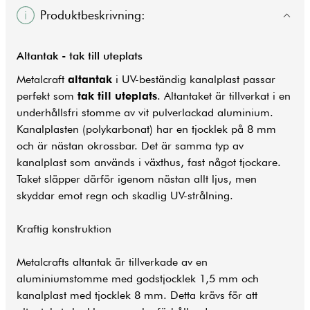
Produktbeskrivning:
Altantak - tak till uteplats
Metalcraft
altantak
i UV-beständig kanalplast passar
perfekt som
tak till uteplats
. Altantaket är tillverkat i en
underhållsfri stomme av vit pulverlackad aluminium.
Kanalplasten (polykarbonat) har en tjocklek på 8 mm
och är nästan okrossbar. Det är samma typ av
kanalplast som används i växthus, fast något tjockare.
Taket släpper därför igenom nästan allt ljus, men
skyddar emot regn och skadlig UV-strålning.
Kraftig konstruktion
Metalcrafts
altantak
är tillverkade av en
aluminiumstomme med godstjocklek 1,5 mm och
kanalplast med tjocklek 8 mm. Detta krävs för att