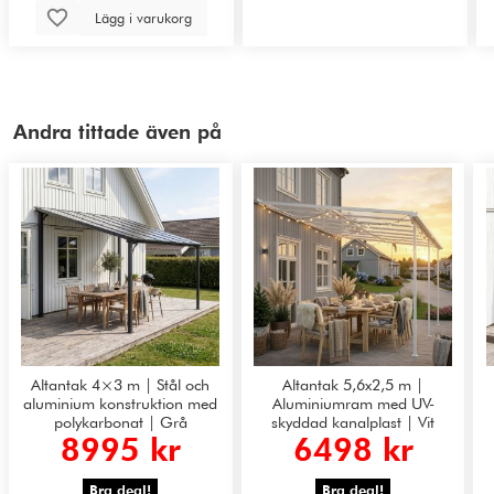
Lägg i varukorg
Andra tittade även på
Altantak 4×3 m | Stål och
Altantak 5,6x2,5 m |
aluminium konstruktion med
Aluminiumram med UV-
polykarbonat | Grå
skyddad kanalplast | Vit
8995 kr
6498 kr
Bra deal!
Bra deal!