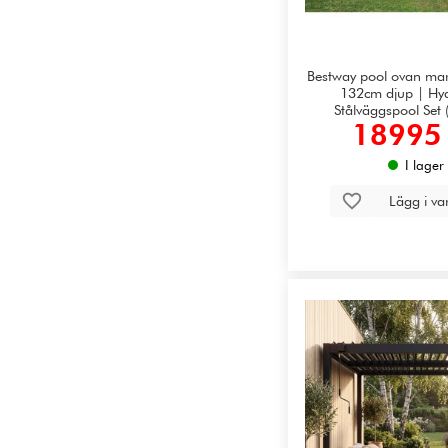
Bestway pool ovan ma
132cm djup | H
Stålväggspool Set
18995 
I lager
Lägg i v