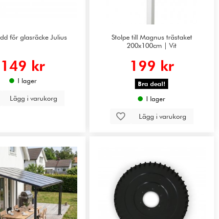
d för glasräcke Julius
Stolpe till Magnus trästaket
200x100cm | Vit
149 kr
199 kr
I lager
Bra deal!
Lägg i varukorg
I lager
Lägg i varukorg