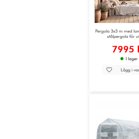
Pergola 3x3 m med lam
stålpergola för u
7995 
I lager
Lägg i v