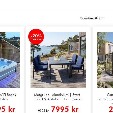
Produkter: 842 st
-20%
TOM 30/9
WiFi Ready -
Matgrupp i aluminium | Svart |
Gaz
Lyfco
Bord & 4 stolar | Hamnviken
premiumvä
m
5 kr
7995 kr
2
9995 kr