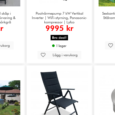
 skåp i
Poolvärmepump 7 kW Vertikal
Sexkanti
Förvaring &
Inverter | WiFi-styrning, Panasonic-
Stålra
Mörkgrå
kompressor | Lyfco
r
9995 kr
Bra deal!
arukorg
I lager
Lägg i varukorg