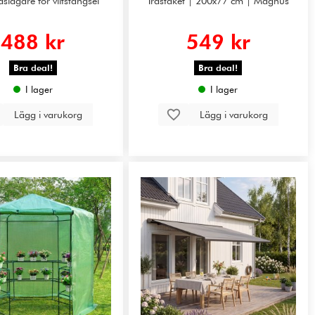
slagare för viltstängsel
Trästaket | 200x77 cm | Magnus
488 kr
549 kr
Bra deal!
Bra deal!
I lager
I lager
Lägg i varukorg
Lägg i varukorg