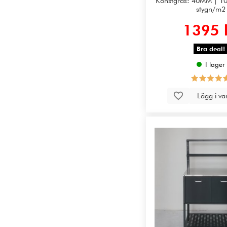
Konstgräs: 40MM | 1
stygn/m2
1395 
Bra deal!
I lager
Lägg i v