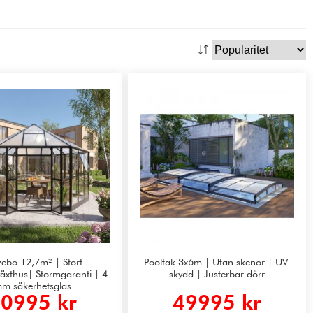
ebo 12,7m² | Stort
Pooltak 3x6m | Utan skenor | UV-
xthus| Stormgaranti | 4
skydd | Justerbar dörr
m säkerhetsglas
0995 kr
49995 kr