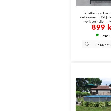
Växthusbord med
galvaniserat stål | 
verktygshyllor | 
899 k
I lager
Lägg i v