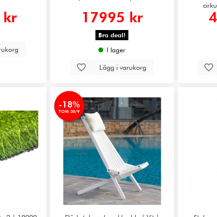
cirk
 kr
17995 kr
4
Bra deal!
arukorg
I lager
Lägg i varukorg
-18%
TOM 30/9