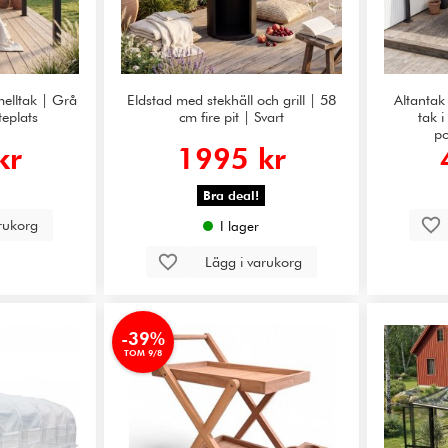
elltak | Grå
Eldstad med stekhäll och grill | 58
Altanta
teplats
cm fire pit | Svart
tak 
po
kr
1995 kr
Bra deal!
arukorg
I lager
Lägg i varukorg
-39%
TOM 9/8