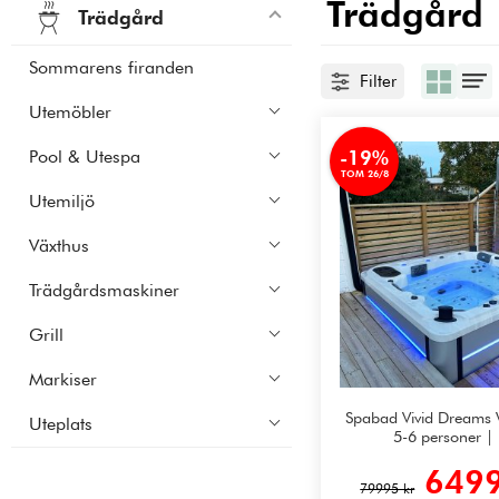
Trädgård
Trädgård
Sommarens firanden
Filter
Utemöbler
-19%
Pool & Utespa
TOM 26/8
Utemiljö
Växthus
Trädgårdsmaskiner
Grill
Markiser
Spabad Vivid Dreams 
Uteplats
5-6 personer | 
6499
79995 kr