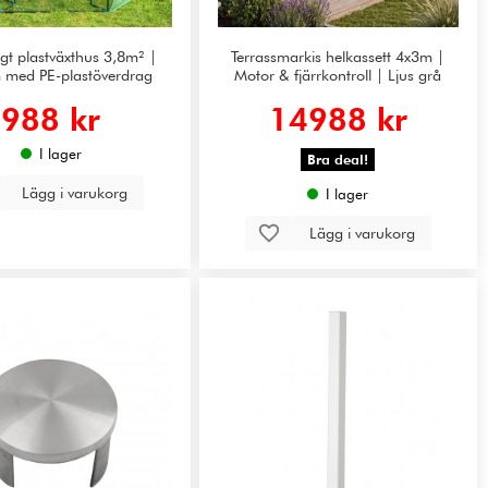
gt plastväxthus 3,8m² |
Terrassmarkis helkassett 4x3m |
m med PE-plastöverdrag
Motor & fjärrkontroll | Ljus grå
988 kr
14988 kr
I lager
Bra deal!
Lägg i varukorg
I lager
Lägg i varukorg