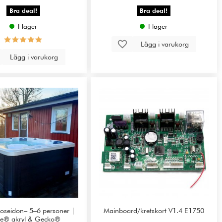
Bra deal!
Bra deal!
I lager
I lager
Lägg i varukorg
Lägg i varukorg
oseidon– 5–6 personer |
Mainboard/kretskort V1.4 E1750
te® akryl & Gecko®