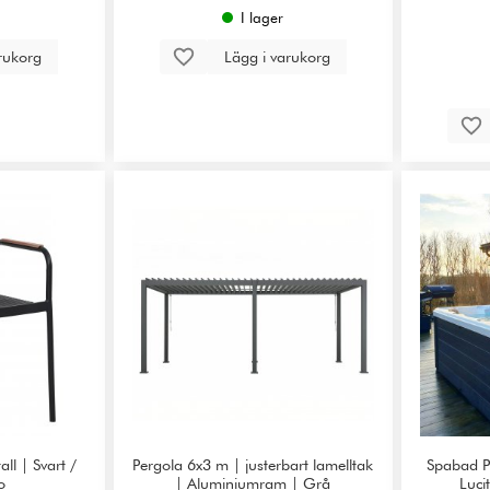
I lager
arukorg
Lägg i varukorg
all | Svart /
Pergola 6x3 m | justerbart lamelltak
Spabad P
o
| Aluminiumram | Grå
Luci