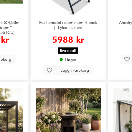
rk Ø4,88m –
Positionsstol i aluminium 4-pack
Ändskyd
ydrium™
| Lyfco Ljusterö
 (561CU)
kr
5988 kr
Bra deal!
arukorg
I lager
Lägg i varukorg