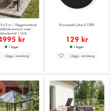
k 3×3 m | Väggmonterat
Knivskydd Lyfco E1200
i stål/aluminium med
lykarbonat | Grå
4995 kr
129 kr
I lager
I lager
Lägg i varukorg
Lägg i varukorg