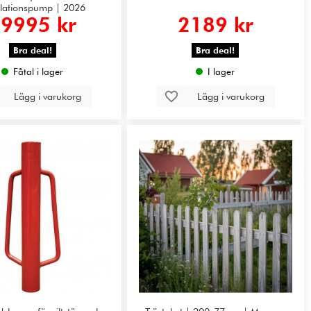
ulationspump | 2026
9995 kr
2189 kr
Bra deal!
Bra deal!
Fåtal i lager
I lager
Lägg i varukorg
Lägg i varukorg