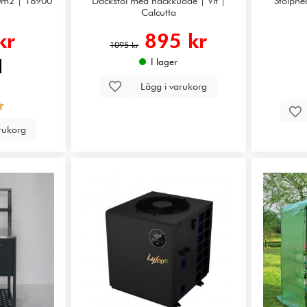
0m2 | 18900
Däckstol med nackkudde | Vit |
Stolpned
Calcutta
kr
895 kr
1095 kr
I lager
Lägg i varukorg
arukorg