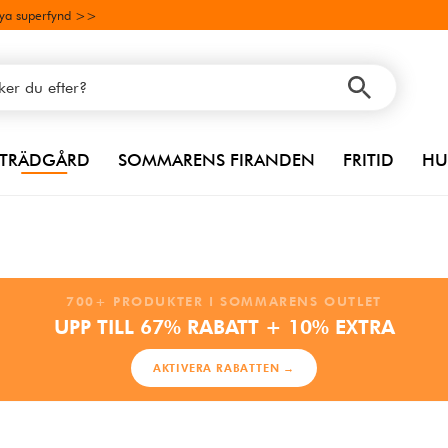
ya superfynd >>
TRÄDGÅRD
SOMMARENS FIRANDEN
FRITID
HU
700+ PRODUKTER I SOMMARENS OUTLET
UPP TILL 67% RABATT + 10% EXTRA
AKTIVERA RABATTEN →