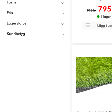
Form
795
995 kr
Pris
I lager
Lagerstatus
Lägg i v
Kundbetyg