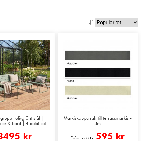
rupp i olivgrönt stål |
Markiskappa rak till terrassmarkis -
olar & bord | 4-delat set
3m
3495 kr
595 kr
Från:
688 kr