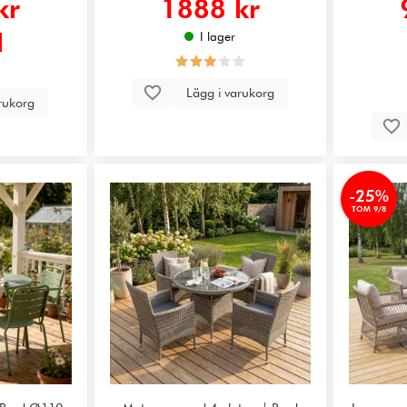
kr
1888 kr
I lager
Lägg i varukorg
arukorg
-25%
TOM 9/8