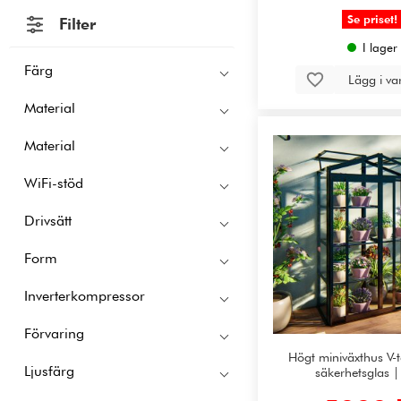
Se priset!
Filter
I lager
Färg
Lägg i v
Material
Material
WiFi-stöd
Drivsätt
Form
Inverterkompressor
Förvaring
Högt miniväxthus V
Ljusfärg
säkerhetsglas |