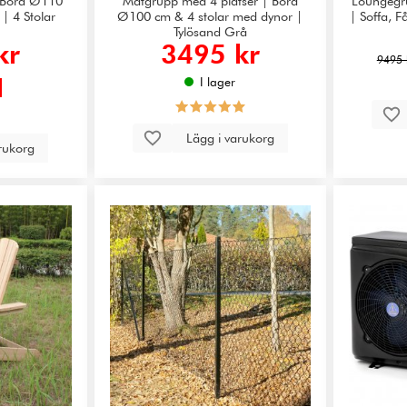
 Bord Ø110
Matgrupp med 4 platser | Bord
Loungegru
 | 4 Stolar
Ø100 cm & 4 stolar med dynor |
| Soffa, F
Tylösand Grå
kr
3495 kr
9495 
I lager
Lägg i varukorg
arukorg