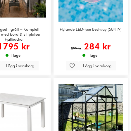
gset i grått – Komplett
Flytande LED-lyse Bestway (58419)
med bord & sittplatser |
Fjällbacka
1795 kr
284 kr
299 kr
I lager
I lager
Lägg i varukorg
Lägg i varukorg