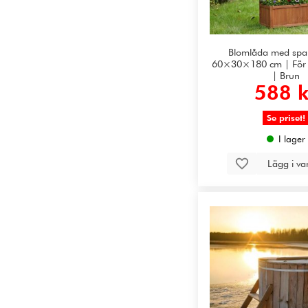
Blomlåda med spalj
60×30×180 cm | För k
| Brun
588 k
Se priset!
I lager
Lägg i v