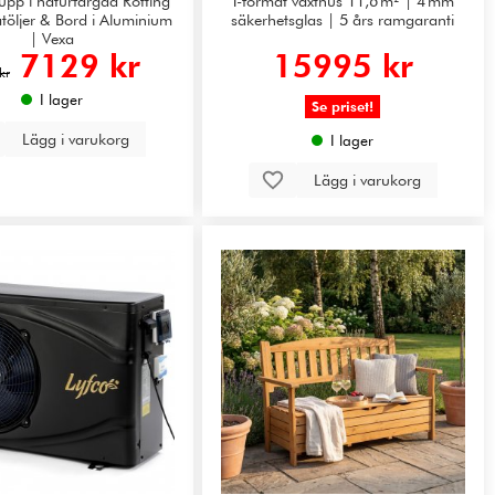
pp i naturfärgad Rotting
T-format växthus 11,6 m² | 4 mm
åtöljer & Bord i Aluminium
säkerhetsglas | 5 års ramgaranti
| Vexa
7129 kr
15995 kr
kr
I lager
Se priset!
Lägg i varukorg
I lager
Lägg i varukorg