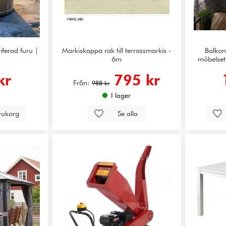
iferad furu |
Markiskappa rak till terrassmarkis -
Balkon
6m
möbelset 
kr
795 kr
Från:
988 kr
I lager
arukorg
Se alla