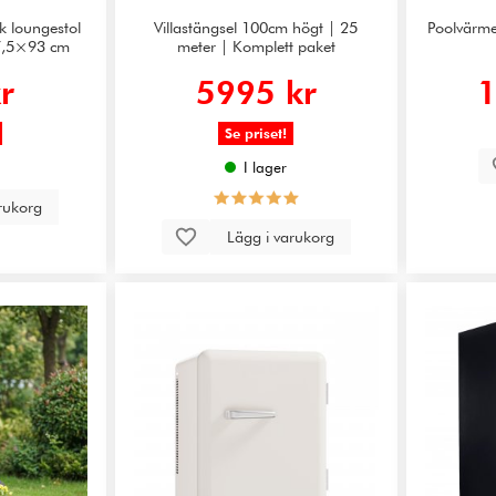
sk loungestol
Villastängsel 100cm högt | 25
Poolvärme
77,5×93 cm
meter | Komplett paket
r
5995 kr
1
Se priset!
I lager
arukorg
Lägg i varukorg