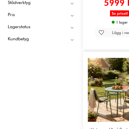
5999 
Städverktyg
Se priset!
Pris
I lager
Lagerstatus
Lägg i v
Kundbetyg