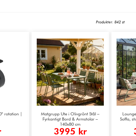
Produkter: 842 st
0° rotation |
Matgrupp Ute i Olivgrönt Stål –
Loungeg
Fyrkantigt Bord & Armstolar –
Soffa, st
140x80 cm
r
3995 kr