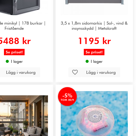
e minikyl | 178 burkar |
3,5 x 1,8m sidomarkis | Sol-, vind &
Fristående
insynsskydd | Metalcraft
5488 kr
1195 kr
Se priset!
Se priset!
I lager
I lager
Lägg i varukorg
Lägg i varukorg
-5%
TOM 30/9