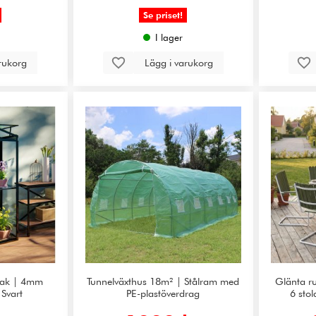
Se priset!
I lager
arukorg
Lägg i varukorg
-tak | 4mm
Tunnelväxthus 18m² | Stålram med
Glänta r
 Svart
PE-plastöverdrag
6 sto