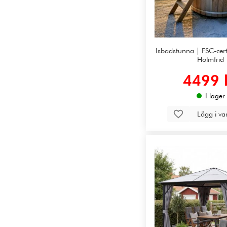
Isbadstunna | FSC-cert
Holmfrid
4499 
I lager
Lägg i v