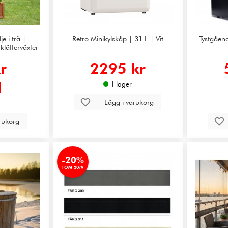
e i trä |
Retro Minikylskåp | 31 L | Vit
Tystgåend
lätterväxter
r
2295 kr
I lager
Lägg i varukorg
arukorg
-20%
TOM 30/9