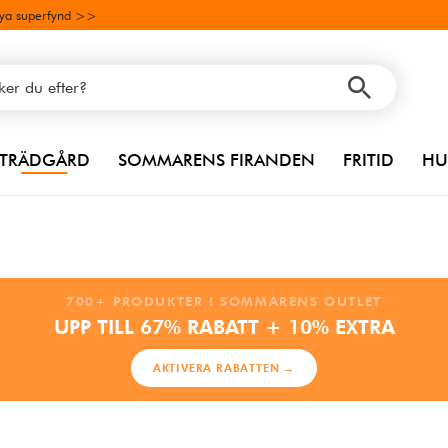
ya superfynd >>
TRÄDGÅRD
SOMMARENS FIRANDEN
FRITID
HU
700+ PRODUKTER I SOMMARENS OUTLET
UPP TILL 67% RABATT + 10% EXTRA
AKTIVERA RABATTEN →