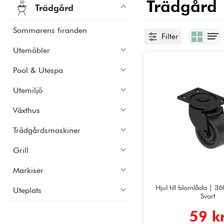
Trädgård
Trädgård
Sommarens firanden
Filter
Utemöbler
Pool & Utespa
Utemiljö
Växthus
Trädgårdsmaskiner
Grill
Markiser
Hjul till blomlåda | 36
Uteplats
Svart
59 k