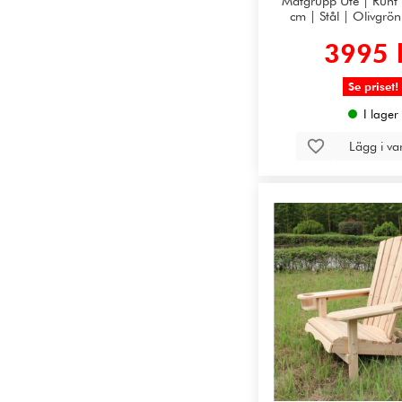
Matgrupp Ute | Runt
cm | Stål | Olivgrön
3995 
Se priset!
I lager
Lägg i v