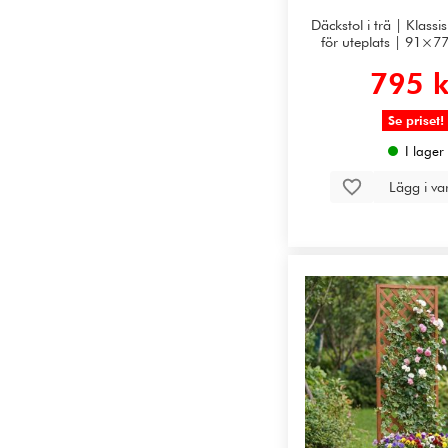
Däckstol i trä | Klassi
för uteplats | 91×
795 k
Se priset!
I lager
Lägg i v