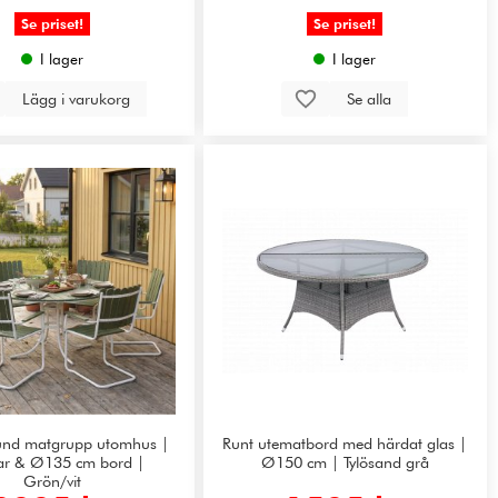
Se priset!
Se priset!
I lager
I lager
Lägg i varukorg
Se alla
und matgrupp utomhus |
Runt utematbord med härdat glas |
lar & Ø135 cm bord |
Ø150 cm | Tylösand grå
Grön/vit