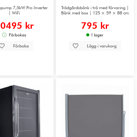
pump 7,5kW Pro Inverter
Trädgårdsbänk i trä med förvaring |
| WiFi
Bänk med box | 125 × 59 × 88 cm
0495 kr
795 kr
Förbokas
I lager
Förboka
Lägg i varukorg