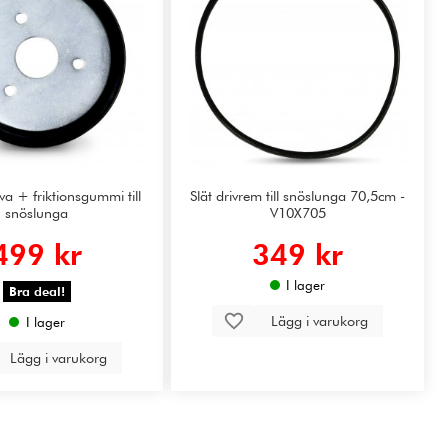
iva + friktionsgummi till
Slät drivrem till snöslunga 70,5cm -
snöslunga
V10X705
499 kr
349 kr
I lager
Bra deal!
Lägg i varukorg
I lager
Lägg i varukorg