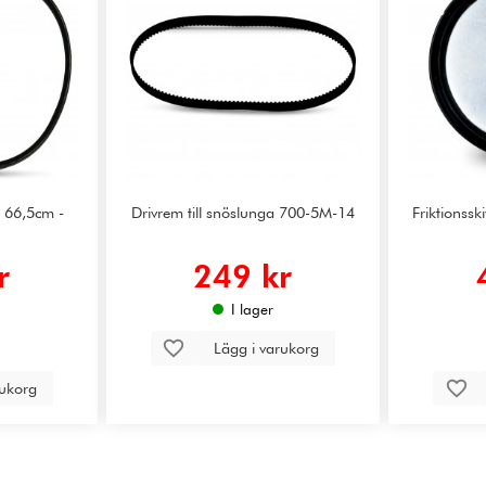
a 66,5cm -
Drivrem till snöslunga 700-5M-14
Friktionssk
r
249 kr
I lager
Lägg i varukorg
rukorg