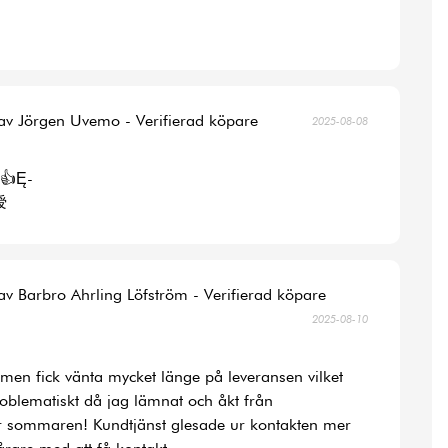
av Jörgen Uvemo - Verifierad köpare
2025-08-08
👍Ę-
涭
av Barbro Ahrling Löfström - Verifierad köpare
2025-08-10
la men fick vänta mycket länge på leveransen vilket
roblematiskt då jag lämnat och åkt från
r sommaren! Kundtjänst glesade ur kontakten mer