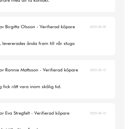
rare med att få kontakt.
av Birgitta Olsson - Verifierad köpare
2025-08-08
, levererades ända fram till vår stuga
av Ronnie Mattsson - Verifierad köpare
2025-08-10
 fick rätt vara inom skälig tid.
av Eva Stregfelt - Verifierad köpare
2025-08-10