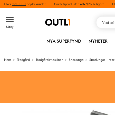
Över
560 000
nöjda kunder
Kvalitetsprodukter 40-70% billigare
N
Meny
NYA SUPERFYND
NYHETER
Hem
>
Trädgård
>
Trädgårdsmaskiner
>
Snöslunga
>
Snöslungor - rese