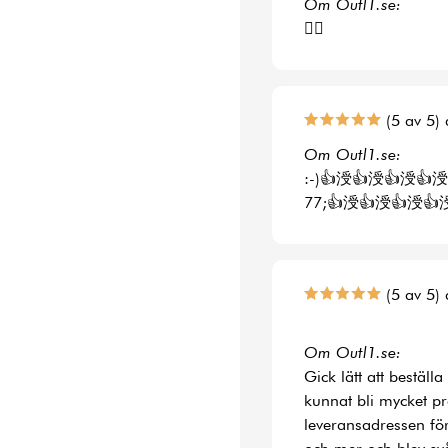
Om Outl1.se:
👍🏻
(5 av 5) 
Om Outl1.se:
:-)👍涭👍涭👍涭👍涭
77;👍涭👍涭👍涭👍
(5 av 5) 
Om Outl1.se:
Gick lätt att bestäl
kunnat bli mycket p
leveransadressen fö