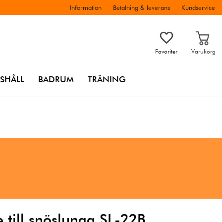
Information
Betalning & leverans
Kundservice
Favoriter
Varukorg
SHÅLL
BADRUM
TRÄNING
 till snöslunga SL-22B