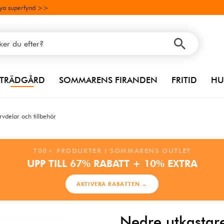
ya superfynd >>
TRÄDGÅRD
SOMMARENS FIRANDEN
FRITID
HU
rvdelar och tillbehör
700+ PRODUKTER I SOMMARENS OUTLET
UPP TILL 67% RABATT + 10% EXTRA
AKTIVERA RABATTEN →
Nedre utkastare