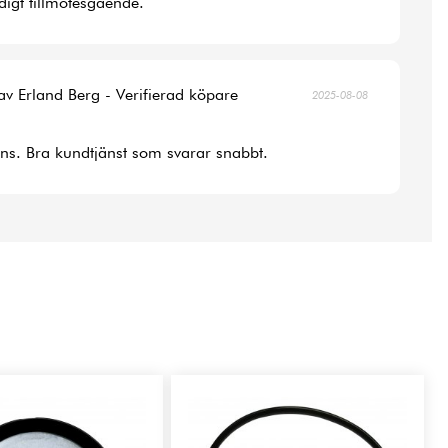
digt tillmötesgående.
av Erland Berg - Verifierad köpare
2025-08-08
ans. Bra kundtjänst som svarar snabbt.