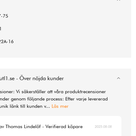
7-75
1
2A-16
utl1.se - Över nöjda kunder
ioner: Vi säkerställer att våra produktrecensioner
der genom följande process: Efter varje levererad
unik länk till kunden v
...
Läs mer
av Thomas Lindelöf - Verifierad köpare
2025-08-08