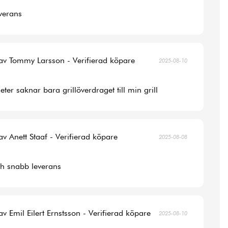
verans
av Tommy Larsson - Verifierad köpare
2025-08-10
ter saknar bara grillöverdraget till min grill
av Anett Staaf - Verifierad köpare
2025-08-08
ch snabb leverans
av Emil Eilert Ernstsson - Verifierad köpare
2025-08-10