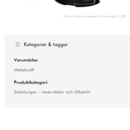
Bild på Nedre utkastare till snöslunga SL-22B
Kategorier & taggar
Varumärke:
Metalcraft
Produktkategori:
Snöslungor - reservdelar och tillbehör