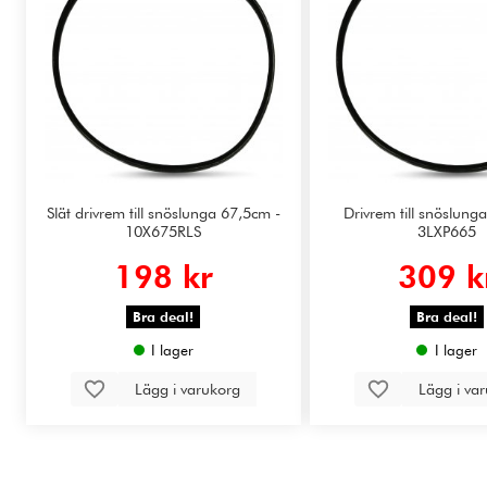
Slät drivrem till snöslunga 67,5cm -
Drivrem till snöslung
10X675RLS
3LXP665
198 kr
309 k
Bra deal!
Bra deal!
I lager
I lager
Lägg i varukorg
Lägg i va