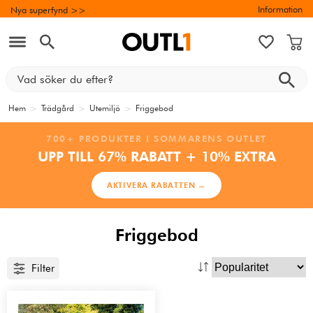
Information
Nya superfynd >>
Hem
>
Trädgård
>
Utemiljö
>
Friggebod
700+ PRODUKTER I SOMMARENS OUTLET
UPP TILL 67% RABATT + 10% EXTRA
AKTIVERA RABATTEN →
Friggebod
Filter