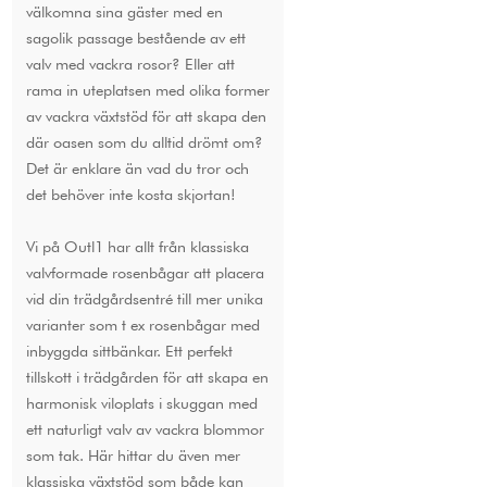
välkomna sina gäster med en
sagolik passage bestående av ett
valv med vackra rosor? Eller att
rama in uteplatsen med olika former
av vackra växtstöd för att skapa den
där oasen som du alltid drömt om?
Det är enklare än vad du tror och
det behöver inte kosta skjortan!
Vi på Outl1 har allt från klassiska
valvformade rosenbågar att placera
vid din trädgårdsentré till mer unika
varianter som t ex rosenbågar med
inbyggda sittbänkar. Ett perfekt
tillskott i trädgården för att skapa en
harmonisk viloplats i skuggan med
ett naturligt valv av vackra blommor
som tak. Här hittar du även mer
klassiska växtstöd som både kan