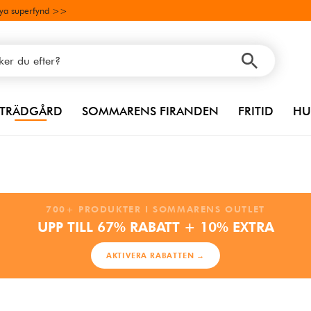
ya superfynd >>
TRÄDGÅRD
SOMMARENS FIRANDEN
FRITID
HU
700+ PRODUKTER I SOMMARENS OUTLET
UPP TILL 67% RABATT + 10% EXTRA
AKTIVERA RABATTEN →