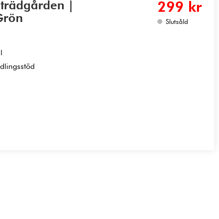
l trädgården |
299 kr
Grön
Slutsåld
l
dlingsstöd