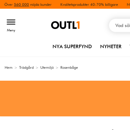
Över
560 000
nöjda kunder
Kvalitetsprodukter 40-70% billigare
N
Meny
NYA SUPERFYND
NYHETER
Hem
>
Trädgård
>
Utemiljö
>
Rosenbåge