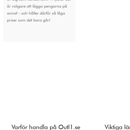
är roligare att lägga pengarna på
annat - och håller därför så låga
priser som det bara går!
Varför handla på Outl1.se
Viktiga l