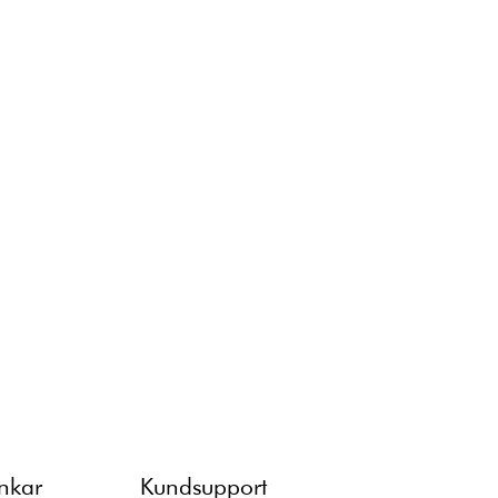
änkar
Kundsupport