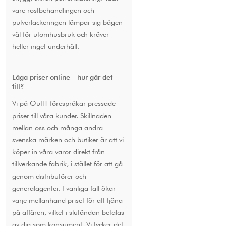
vare rostbehandlingen och
pulverlackeringen lämpar sig bågen
väl för utomhusbruk och kräver
heller inget underhåll.
Låga priser online - hur går det
till?
Vi på Outl1 förespråkar pressade
priser till våra kunder. Skillnaden
mellan oss och många andra
svenska märken och butiker är att vi
köper in våra varor direkt från
tillverkande fabrik, i stället för att gå
genom distributörer och
generalagenter. I vanliga fall ökar
varje mellanhand priset för att tjäna
på affären, vilket i slutändan betalas
av dig som konsument. Vi tycker det