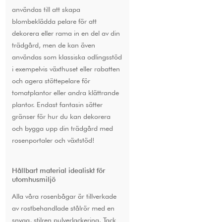
användas till att skapa
blombeklädda pelare för att
dekorera eller rama in en del av din
trädgård, men de kan även
användas som klassiska odlingsstöd
i exempelvis växthuset eller rabatten
och agera stöttepelare för
tomatplantor eller andra klättrande
plantor. Endast fantasin sätter
gränser för hur du kan dekorera
och bygga upp din trädgård med
rosenportaler och växtstöd!
Hållbart material idealiskt för
utomhusmiljö
Alla våra rosenbågar är tillverkade
av rostbehandlade stålrör med en
snygg, stilren pulverlackering. Tack