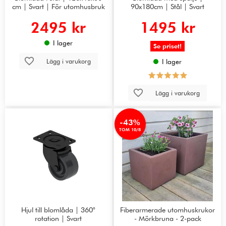
cm | Svart | För utomhusbruk
90x180cm | Stål | Svart
2495 kr
1495 kr
I lager
Se priset!
Lägg i varukorg
I lager
Lägg i varukorg
-43%
TOM 10/8
Hjul till blomlåda | 360°
Fiberarmerade utomhuskrukor
rotation | Svart
- Mörkbruna - 2-pack