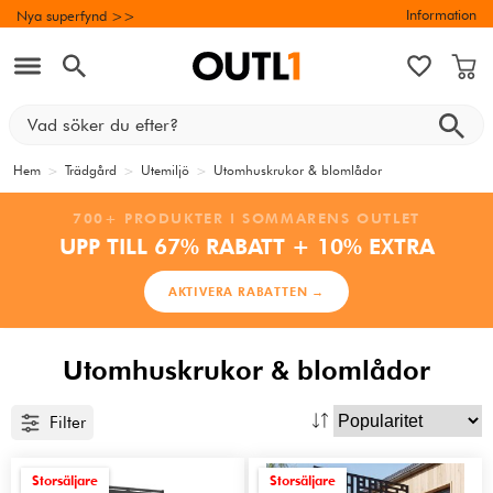
Information
Nya superfynd >>
Hem
>
Trädgård
>
Utemiljö
>
Utomhuskrukor & blomlådor
700+ PRODUKTER I SOMMARENS OUTLET
UPP TILL 67% RABATT + 10% EXTRA
AKTIVERA RABATTEN →
Utomhuskrukor & blomlådor
Filter
Storsäljare
Storsäljare