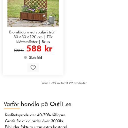
Blomlåda med spalje i trä |
80×30×120 cm | För
klätterväxter | Brun
588 kr
688 kr
Slutsåld
Visar
1-29
av totalt
29
produkter
Varför handla på Outl1.se
Kvalitetsprodukter 40-70% billigare
Gratis frakt vid order över 3000kr
Erbjuder faktura utan extra kostnad