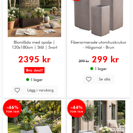
Blomlåda med spalje |
Fiberarmerade utomhuskrukor
120x180cm | Stål | Svart
- Högsmal - Brun
2395 kr
299 kr
399 kr
I lager
Bra deal!
Se alla
I lager
Lägg i varukorg
-46%
-44%
TOM 10/8
TOM 10/8