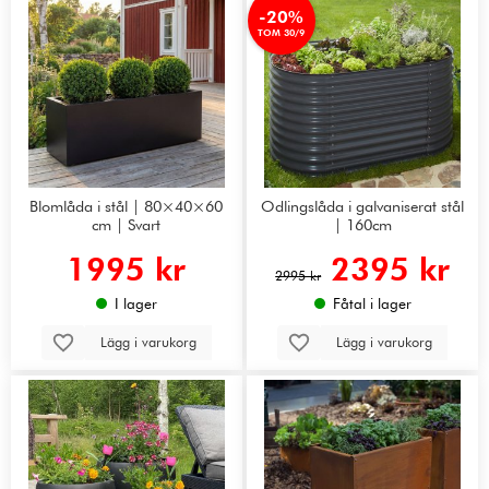
-20%
TOM 30/9
Blomlåda i stål | 80×40×60
Odlingslåda i galvaniserat stål
cm | Svart
| 160cm
1995 kr
2395 kr
2995 kr
I lager
Fåtal i lager
Lägg i varukorg
Lägg i varukorg