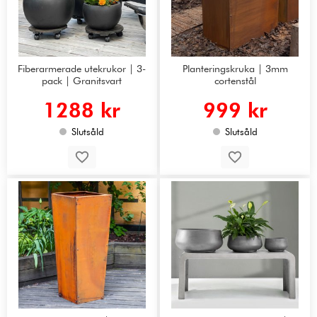
Fiberarmerade utekrukor | 3-
Planteringskruka | 3mm
pack | Granitsvart
cortenstål
1288 kr
999 kr
Slutsåld
Slutsåld