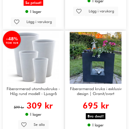
I lager
Se priset!
Lägg i varukorg
I lager
Lägg i varukorg
-48%
TOM 10/8
Fiberarmerad utomhuskruka -
Fiberarmerad kruka i exklusiv
Hög rund modell - Ljusgrå
design | Granit/svart
309 kr
695 kr
599 kr
I lager
Bra deal!
Se alla
I lager