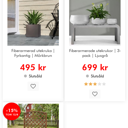
Fiberarmerad utekruka |
Fiberarmerade utekrukor | 3-
Fyrkantig | Mörkbrun
pack | Ljusgrå
495 kr
699 kr
Slutsåld
Slutsåld
-15%
TOM 12/8