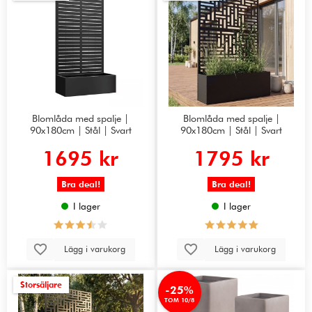
Blomlåda med spalje |
Blomlåda med spalje |
90x180cm | Stål | Svart
90x180cm | Stål | Svart
1695 kr
1795 kr
Bra deal!
Bra deal!
I lager
I lager
Lägg i varukorg
Lägg i varukorg
Storsäljare
-25%
TOM 10/8