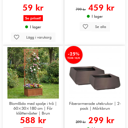
59 kr
459 kr
799 kr
I lager
Se priset!
Se alla
I lager
Lägg i varukorg
-25%
TOM 10/8
Blomlåda med spalje i trä |
Fiberarmerade utekrukor | 2-
60×30×180 cm | För
pack | Mörkbrun
klätterväxter | Brun
588 kr
299 kr
399 kr