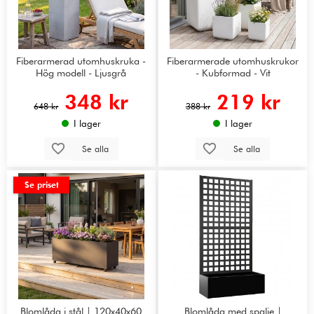
Fiberarmerad utomhuskruka -
Fiberarmerade utomhuskrukor
Hög modell - Ljusgrå
- Kubformad - Vit
348 kr
219 kr
648 kr
388 kr
I lager
I lager
Se alla
Se alla
Se priset
Blomlåda i stål | 120x40x60
Blomlåda med spalje |