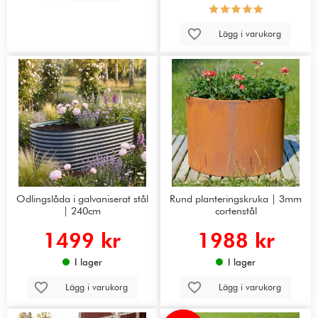
Lägg i varukorg
Odlingslåda i galvaniserat stål
Rund planteringskruka | 3mm
| 240cm
cortenstål
1499 kr
1988 kr
I lager
I lager
Lägg i varukorg
Lägg i varukorg