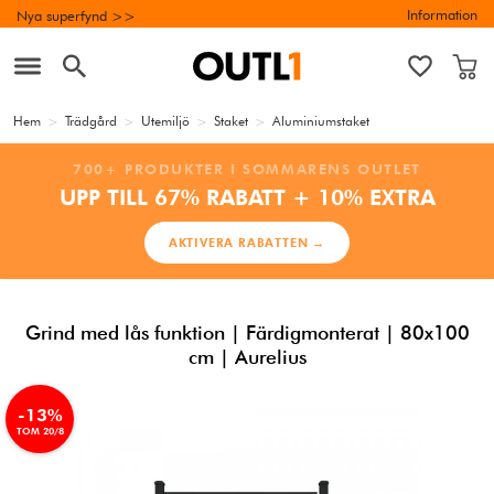
Information
Nya superfynd >>
Hem
>
Trädgård
>
Utemiljö
>
Staket
>
Aluminiumstaket
700+ PRODUKTER I SOMMARENS OUTLET
UPP TILL 67% RABATT + 10% EXTRA
AKTIVERA RABATTEN →
Grind med lås funktion | Färdigmonterat | 80x100
cm | Aurelius
-13%
TOM 20/8