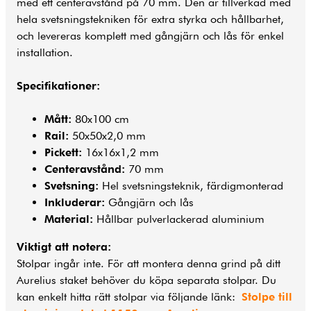
med ett centeravstånd på 70 mm. Den är tillverkad med
hela svetsningstekniken för extra styrka och hållbarhet,
och levereras komplett med gångjärn och lås för enkel
installation.
Specifikationer:
Mått:
80x100 cm
Rail:
50x50x2,0 mm
Pickett:
16x16x1,2 mm
Centeravstånd:
70 mm
Svetsning:
Hel svetsningsteknik, färdigmonterad
Inkluderar:
Gångjärn och lås
Material:
Hållbar pulverlackerad aluminium
Viktigt att notera:
Stolpar ingår inte. För att montera denna grind på ditt
Aurelius staket behöver du köpa separata stolpar. Du
kan enkelt hitta rätt stolpar via följande länk:
Stolpe till