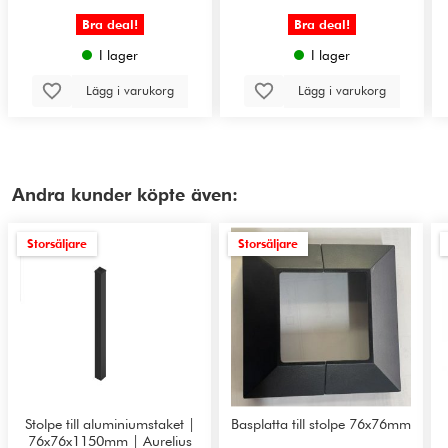
Bra deal!
Bra deal!
I lager
I lager
Lägg i varukorg
Lägg i varukorg
Andra kunder köpte även:
Storsäljare
Storsäljare
Stolpe till aluminiumstaket |
Basplatta till stolpe 76x76mm
76x76x1150mm | Aurelius