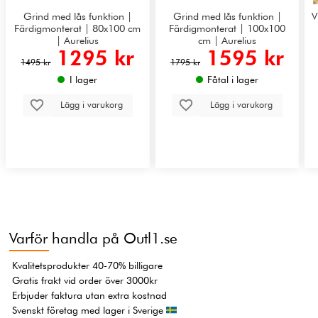
Grind med lås funktion |
Grind med lås funktion |
V
Färdigmonterat | 80x100 cm
Färdigmonterat | 100x100
| Aurelius
cm | Aurelius
1295 kr
1595 kr
1495 kr
1795 kr
I lager
Fåtal i lager
Lägg i varukorg
Lägg i varukorg
Varför handla på Outl1.se
Kvalitetsprodukter 40-70% billigare
Gratis frakt vid order över 3000kr
Erbjuder faktura utan extra kostnad
Svenskt företag med lager i Sverige