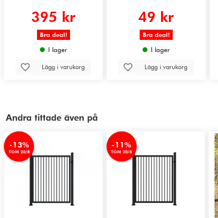
395 kr
49 kr
Bra deal!
Bra deal!
I lager
I lager
Lägg i varukorg
Lägg i varukorg
Andra tittade även på
-13%
-11%
TOM 20/8
TOM 20/8