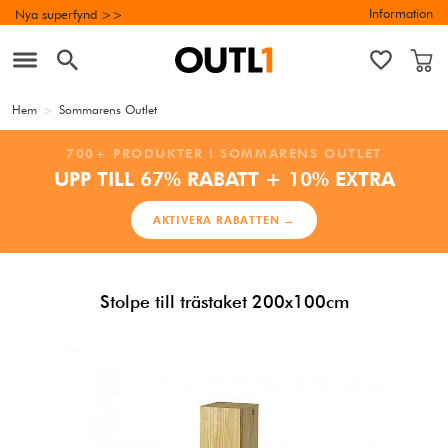
Information
Nya superfynd >>
Hem
>
Sommarens Outlet
700+ PRODUKTER I SOMMARENS OUTLET
UPP TILL 67% RABATT + 10% EXTRA
AKTIVERA RABATTEN →
Stolpe till trästaket 200x100cm