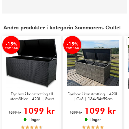
Andra produkter i kategorin Sommarens Outlet
-15%
-15%
TOM 13/8
TOM 13/8
Dynbox i konstrotting till
Dynbox i konstrotting | 420L
utemöbler | 420L | Svart
| Grå | 134x54x59cm
1099 kr
1099 kr
1299 kr
1299 kr
I lager
I lager