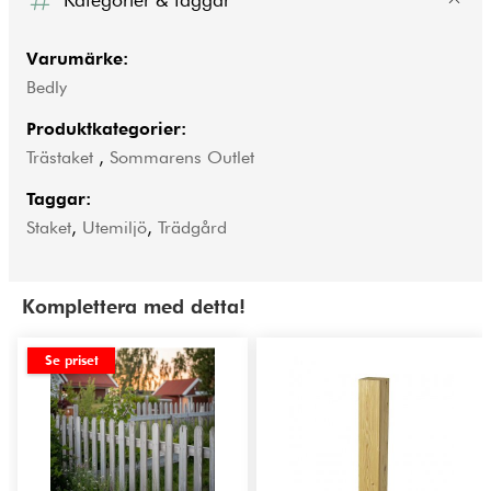
Varumärke:
Bedly
Produktkategorier:
Trästaket
,
Sommarens Outlet
Taggar:
Staket
,
Utemiljö
,
Trädgård
Komplettera med detta!
Se priset