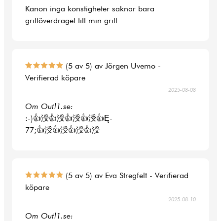
Kanon inga konstigheter saknar bara
grillöverdraget till min grill
(5 av 5) av Jörgen Uvemo -
Verifierad köpare
2025-08-08
Om Outl1.se:
:-)👍涭👍涭👍涭👍涭👍Ę-
77;👍涭👍涭👍涭👍涭
(5 av 5) av Eva Stregfelt - Verifierad
köpare
2025-08-10
Om Outl1.se: