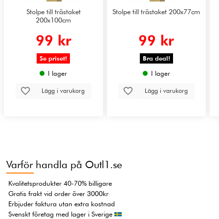
Stolpe till trästaket
Stolpe till trästaket 200x77cm
200x100cm
99 kr
99 kr
Se priset!
Bra deal!
I lager
I lager
Lägg i varukorg
Lägg i varukorg
Varför handla på Outl1.se
Kvalitetsprodukter 40-70% billigare
Gratis frakt vid order över 3000kr
Erbjuder faktura utan extra kostnad
Svenskt företag med lager i Sverige