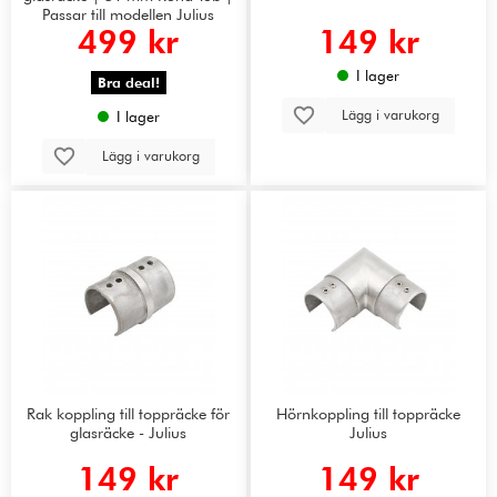
Passar till modellen Julius
499 kr
149 kr
I lager
Bra deal!
Lägg i varukorg
I lager
Lägg i varukorg
Rak koppling till toppräcke för
Hörnkoppling till toppräcke
glasräcke - Julius
Julius
149 kr
149 kr