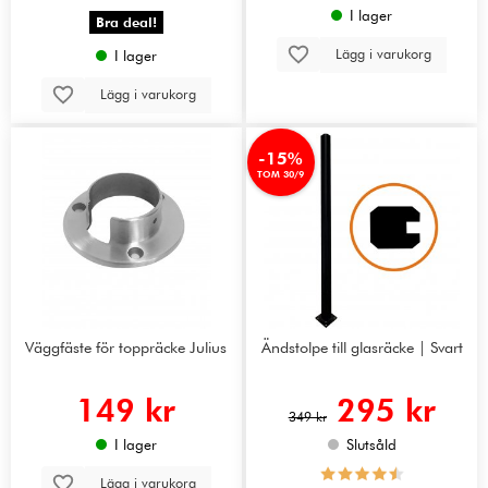
I lager
Bra deal!
Lägg i varukorg
I lager
Lägg i varukorg
-15%
TOM 30/9
Väggfäste för toppräcke Julius
Ändstolpe till glasräcke | Svart
149 kr
295 kr
349 kr
I lager
Slutsåld
Lägg i varukorg