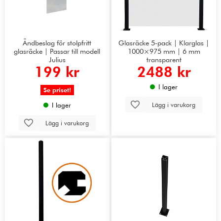
Ändbeslag för stolpfritt
Glasräcke 5-pack | Klarglas |
glasräcke | Passar till modell
1000×975 mm | 6 mm
Julius
transparent
199 kr
2488 kr
I lager
Se priset!
Lägg i varukorg
I lager
Lägg i varukorg