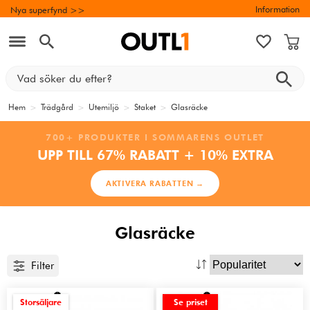
Information
Nya superfynd >>
Hem
>
Trädgård
>
Utemiljö
>
Staket
>
Glasräcke
700+ PRODUKTER I SOMMARENS OUTLET
UPP TILL 67% RABATT + 10% EXTRA
AKTIVERA RABATTEN →
Glasräcke
Filter
Storsäljare
Se priset