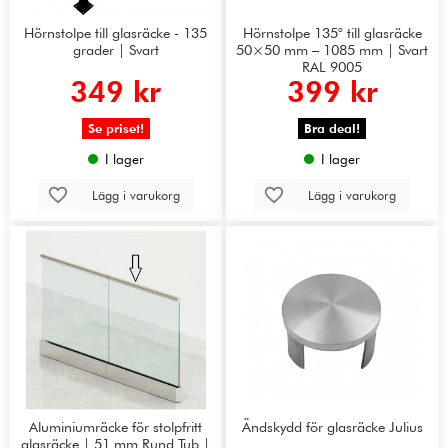
Hörnstolpe till glasräcke - 135
Hörnstolpe 135° till glasräcke
grader | Svart
50×50 mm – 1085 mm | Svart
RAL 9005
349 kr
399 kr
Se priset!
Bra deal!
I lager
I lager
Lägg i varukorg
Lägg i varukorg
Aluminiumräcke för stolpfritt
Ändskydd för glasräcke Julius
glasräcke | 51 mm Rund Tub |