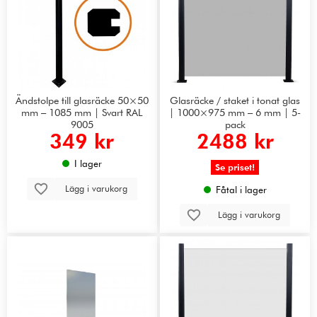
Ändstolpe till glasräcke 50×50
Glasräcke / staket i tonat glas
mm – 1085 mm | Svart RAL
| 1000×975 mm – 6 mm | 5-
9005
pack
349 kr
2488 kr
I lager
Se priset!
Lägg i varukorg
Fåtal i lager
Lägg i varukorg