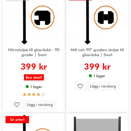
Hörnstolpe till glasräcke - 90
Mitt och 90° graders stolpe till
grader | Svart
glasräcke | Svart
399 kr
399 kr
I lager
Bra deal!
Lägg i varukorg
I lager
Lägg i varukorg
Se priset