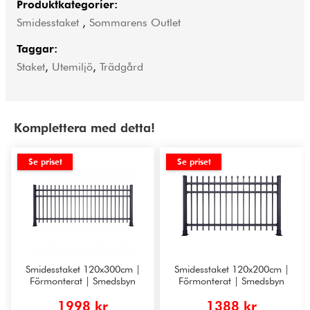
Produktkategorier:
Smidesstaket
,
Sommarens Outlet
Taggar:
Staket
,
Utemiljö
,
Trädgård
Komplettera med detta!
Se priset
Se priset
Smidesstaket 120x300cm |
Smidesstaket 120x200cm |
Förmonterat | Smedsbyn
Förmonterat | Smedsbyn
1998 kr
1388 kr