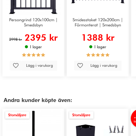
Persongrind 120x100cm |
Smidesstaket 120x200cm |
Smedsbyn
Förmonterat | Smedsbyn
2395 kr
1388 kr
2998 kr
I lager
I lager
Lägg i varukorg
Lägg i varukorg
Andra kunder köpte även:
Storsäljare
Storsäljare
T