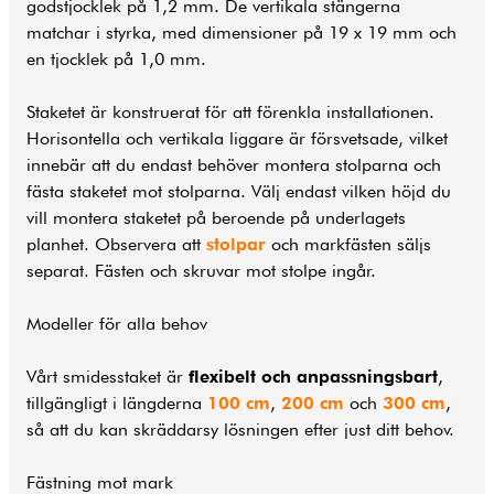
godstjocklek på 1,2 mm. De vertikala stängerna
matchar i styrka, med dimensioner på 19 x 19 mm och
en tjocklek på 1,0 mm.
Staketet är konstruerat för att förenkla installationen.
Horisontella och vertikala liggare är försvetsade, vilket
innebär att du endast behöver montera stolparna och
fästa staketet mot stolparna. Välj endast vilken höjd du
vill montera staketet på beroende på underlagets
planhet. Observera att
stolpar
och markfästen säljs
separat. Fästen och skruvar mot stolpe ingår.
Modeller för alla behov
Vårt smidesstaket är
flexibelt och anpassningsbart
,
tillgängligt i längderna
100 cm
,
200 cm
och
300 cm
,
så att du kan skräddarsy lösningen efter just ditt behov.
Fästning mot mark