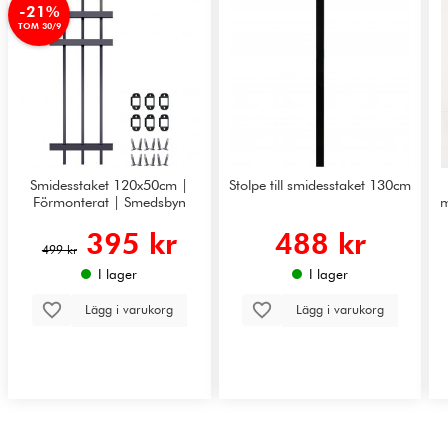
-21%
TOM 30/9
Smidesstaket 120x50cm |
Stolpe till smidesstaket 130cm
Förmonterat | Smedsbyn
m
395 kr
488 kr
499 kr
I lager
I lager
Lägg i varukorg
Lägg i varukorg