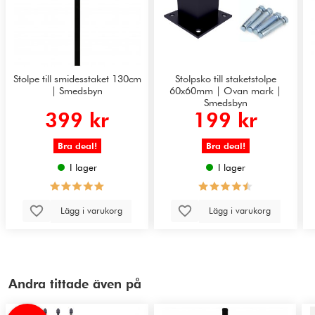
Stolpe till smidesstaket 130cm
Stolpsko till staketstolpe
| Smedsbyn
60x60mm | Ovan mark |
Smedsbyn
399 kr
199 kr
Bra deal!
Bra deal!
I lager
I lager
Lägg i varukorg
Lägg i varukorg
Andra tittade även på