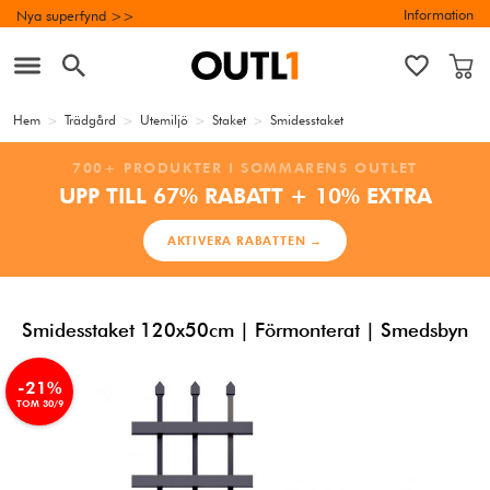
Information
Nya superfynd >>
Hem
>
Trädgård
>
Utemiljö
>
Staket
>
Smidesstaket
700+ PRODUKTER I SOMMARENS OUTLET
UPP TILL 67% RABATT + 10% EXTRA
AKTIVERA RABATTEN →
Smidesstaket 120x50cm | Förmonterat | Smedsbyn
-21%
TOM 30/9