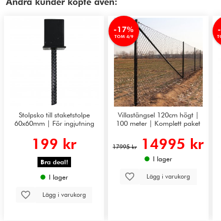
Andra kunder köpte även:
-17%
TOM 4/9
T
Stolpsko till staketstolpe
Villastängsel 120cm högt |
60x60mm | För ingjutning
100 meter | Komplett paket
199 kr
14995 kr
17995 kr
I lager
Bra deal!
Lägg i varukorg
I lager
Lägg i varukorg