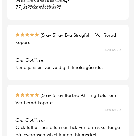
77;👍涭👍涭👍涭👍涭
(5 av 5) av Eva Stregfelt - Verifierad
köpare
2025-08-10
Om Outl1.se:
Kundtjänsten var väldigt tillmötesgående.
(5 av 5) av Barbro Ahrling Löfström -
Verifierad köpare
2025-08-10
Om Outl1.se:
Gick lätt att beställa men fick vänta mycket länge
på leveransen vilket kunnat bli mycket