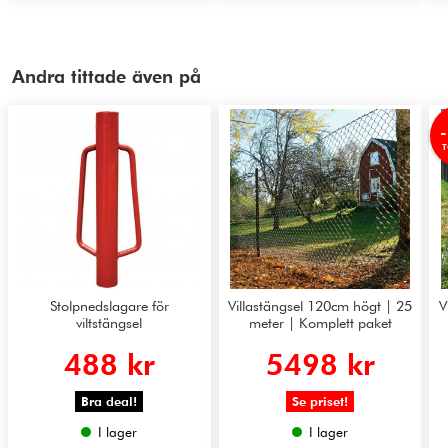
Andra tittade även på
T
Stolpnedslagare för
Villastängsel 120cm högt | 25
V
viltstängsel
meter | Komplett paket
488 kr
5498 kr
Bra deal!
Se priset!
I lager
I lager