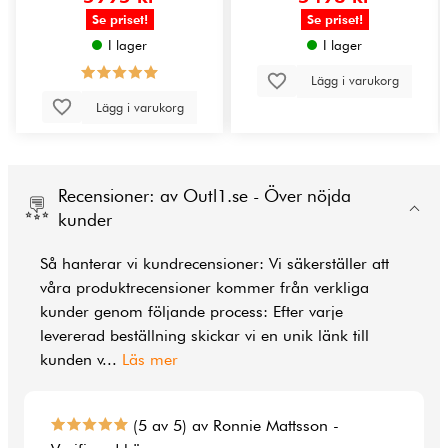
Se priset!
Se priset!
I lager
I lager
Lägg i varukorg
Lägg i varukorg
Recensioner: av Outl1.se - Över nöjda
kunder
Så hanterar vi kundrecensioner: Vi säkerställer att
våra produktrecensioner kommer från verkliga
kunder genom följande process: Efter varje
levererad beställning skickar vi en unik länk till
kunden v
...
Läs mer
(5 av 5) av Ronnie Mattsson -