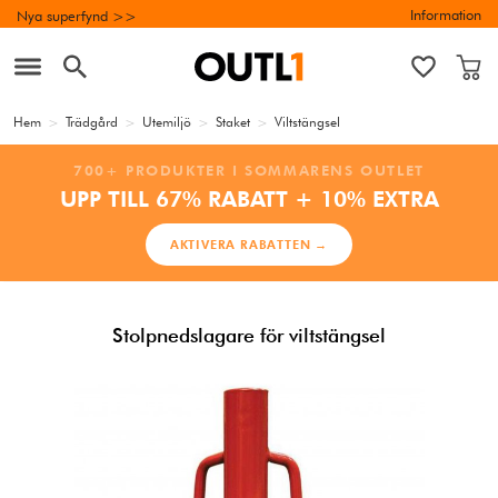
Information
Nya superfynd >>
Hem
>
Trädgård
>
Utemiljö
>
Staket
>
Viltstängsel
700+ PRODUKTER I SOMMARENS OUTLET
UPP TILL 67% RABATT + 10% EXTRA
AKTIVERA RABATTEN →
Stolpnedslagare för viltstängsel