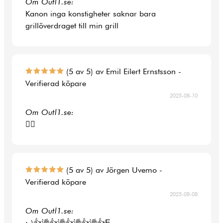
Om Outl1.se:
Kanon inga konstigheter saknar bara
grillöverdraget till min grill
(5 av 5) av Emil Eilert Ernstsson -
Verifierad köpare
2025-08-10
Om Outl1.se:
👍🏻
(5 av 5) av Jörgen Uvemo -
Verifierad köpare
2025-08-08
Om Outl1.se:
:-)👍涭👍涭👍涭👍涭👍Ę-