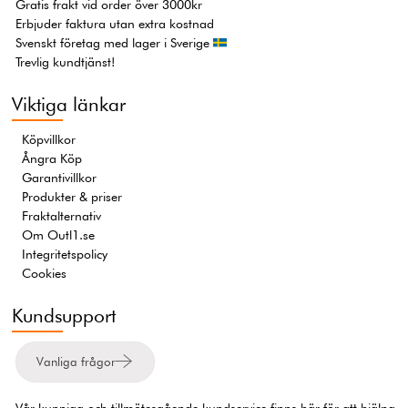
Gratis frakt vid order över 3000kr
Erbjuder faktura utan extra kostnad
Svenskt företag med lager i Sverige
Trevlig kundtjänst!
Viktiga länkar
Köpvillkor
Ångra Köp
Garantivillkor
Produkter & priser
Fraktalternativ
Om Outl1.se
Integritetspolicy
Cookies
Kundsupport
Vanliga frågor
Vår kunniga och tillmötesgående kundservice finns här för att hjälpa