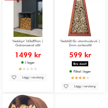
Vedskjul 163x89cm |
Vedställ för utomhusbruk |
Galvaniserat stål
2mm cortenstål
1499 kr
599 kr
I lager
Bra deal!
Fåtal i lager
Lägg i varukorg
Lägg i varukorg