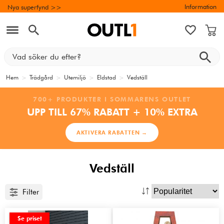
Information
Nya superfynd >>
Hem
>
Trädgård
>
Utemiljö
>
Eldstad
>
Vedställ
700+ PRODUKTER I SOMMARENS OUTLET
UPP TILL 67% RABATT + 10% EXTRA
AKTIVERA RABATTEN →
Vedställ
Filter
Se priset